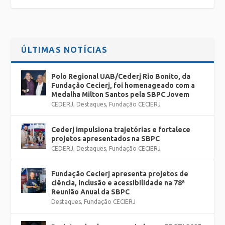
ÚLTIMAS NOTÍCIAS
Polo Regional UAB/Cederj Rio Bonito, da
Fundação Cecierj, foi homenageado com a
Medalha Milton Santos pela SBPC Jovem
CEDERJ
,
Destaques
,
Fundação CECIERJ
Cederj impulsiona trajetórias e fortalece
projetos apresentados na SBPC
CEDERJ
,
Destaques
,
Fundação CECIERJ
Fundação Cecierj apresenta projetos de
ciência, inclusão e acessibilidade na 78ª
Reunião Anual da SBPC
Destaques
,
Fundação CECIERJ