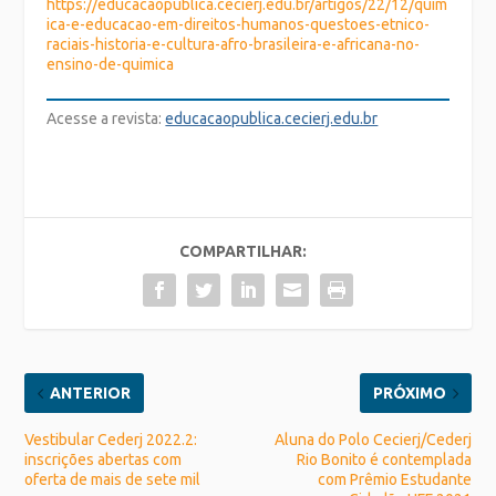
https://educacaopublica.cecierj.edu.br/artigos/22/12/quim
ica-e-educacao-em-direitos-humanos-questoes-etnico-
raciais-historia-e-cultura-afro-brasileira-e-africana-no-
ensino-de-quimica
Acesse a revista:
educacaopublica.cecierj.edu.br
COMPARTILHAR:
ANTERIOR
PRÓXIMO
Vestibular Cederj 2022.2:
Aluna do Polo Cecierj/Cederj
inscrições abertas com
Rio Bonito é contemplada
oferta de mais de sete mil
com Prêmio Estudante