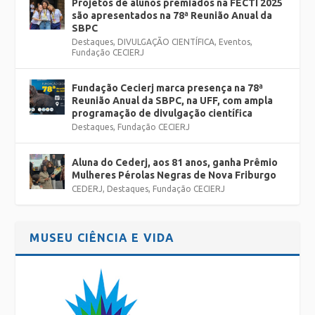
Projetos de alunos premiados na FECTI 2025
são apresentados na 78ª Reunião Anual da
SBPC
Destaques
,
DIVULGAÇÃO CIENTÍFICA
,
Eventos
,
Fundação CECIERJ
Fundação Cecierj marca presença na 78ª
Reunião Anual da SBPC, na UFF, com ampla
programação de divulgação científica
Destaques
,
Fundação CECIERJ
Aluna do Cederj, aos 81 anos, ganha Prêmio
Mulheres Pérolas Negras de Nova Friburgo
CEDERJ
,
Destaques
,
Fundação CECIERJ
MUSEU CIÊNCIA E VIDA