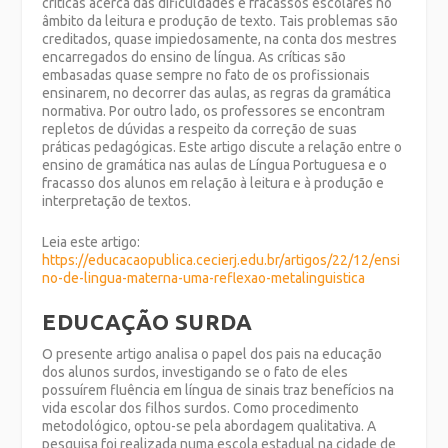
críticas acerca das dificuldades e fracassos escolares no
âmbito da leitura e produção de texto. Tais problemas são
creditados, quase impiedosamente, na conta dos mestres
encarregados do ensino de língua. As críticas são
embasadas quase sempre no fato de os profissionais
ensinarem, no decorrer das aulas, as regras da gramática
normativa. Por outro lado, os professores se encontram
repletos de dúvidas a respeito da correção de suas
práticas pedagógicas. Este artigo discute a relação entre o
ensino de gramática nas aulas de Língua Portuguesa e o
fracasso dos alunos em relação à leitura e à produção e
interpretação de textos.
Leia este artigo:
https://educacaopublica.cecierj.edu.br/artigos/22/12/ensi
no-de-lingua-materna-uma-reflexao-metalinguistica
EDUCAÇÃO SURDA
O presente artigo analisa o papel dos pais na educação
dos alunos surdos, investigando se o fato de eles
possuírem fluência em língua de sinais traz benefícios na
vida escolar dos filhos surdos. Como procedimento
metodológico, optou-se pela abordagem qualitativa. A
pesquisa foi realizada numa escola estadual na cidade de