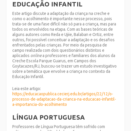
EDUCAÇÃO INFANTIL
Este artigo discute a adaptação da criança na creche e
como o acolhimento é importante nesse processo, pois
trata-se de uma fase difícil não só para a criança, mas para
todos os envolvidos na etapa. Com as bases teóricas de
alguns autores como Reda e Ujiie, Balaban e Ortiz, entre
outros, foi possível conceituar a adaptação e os desafios
enfrentados pelas crianças. Por meio da pesquisa de
campo realizada com dois questionários distintos e
aplicados
online
a professores e familiares dos alunos da
Creche Escola Parque Guarus, em Campos dos
Goytacazes/RJ, buscou-se trazer um estudo investigativo
sobre a temática que envolve a criança no contexto da
Educação Infantil.
Leia este artigo:
https://educacaopublica.cecierj.edu.br/artigos/22/12/o-
processo-de-adaptacao-da-crianca-na-educacao-infantil-
a-importancia-do-acolhimento
LÍNGUA PORTUGUESA
Professores de Língua Portuguesa têm sofrido com