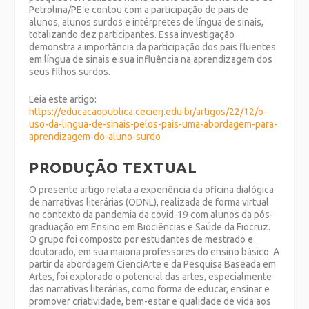
Petrolina/PE e contou com a participação de pais de
alunos, alunos surdos e intérpretes de língua de sinais,
totalizando dez participantes. Essa investigação
demonstra a importância da participação dos pais fluentes
em língua de sinais e sua influência na aprendizagem dos
seus filhos surdos.
Leia este artigo:
https://educacaopublica.cecierj.edu.br/artigos/22/12/o-
uso-da-lingua-de-sinais-pelos-pais-uma-abordagem-para-
aprendizagem-do-aluno-surdo
PRODUÇÃO TEXTUAL
O presente artigo relata a experiência da oficina dialógica
de narrativas literárias (ODNL), realizada de forma virtual
no contexto da pandemia da covid-19 com alunos da pós-
graduação em Ensino em Biociências e Saúde da Fiocruz.
O grupo foi composto por estudantes de mestrado e
doutorado, em sua maioria professores do ensino básico. A
partir da abordagem CienciArte e da Pesquisa Baseada em
Artes, foi explorado o potencial das artes, especialmente
das narrativas literárias, como forma de educar, ensinar e
promover criatividade, bem-estar e qualidade de vida aos