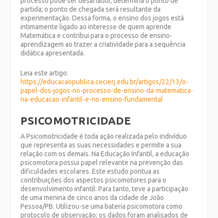
processo pode ser desafiador, determina o ponto de
partida; o ponto de chegada será resultante da
experimentação. Dessa forma, o ensino dos jogos está
intimamente ligado ao interesse de quem aprende
Matemática e contribui para o processo de ensino-
aprendizagem ao trazer a criatividade para a sequência
didática apresentada.
Leia este artigo:
https://educacaopublica.cecierj.edu.br/artigos/22/13/o-
papel-dos-jogos-no-processo-de-ensino-da-matematica-
na-educacao-infantil-e-no-ensino-fundamental
PSICOMOTRICIDADE
A Psicomotricidade é toda ação realizada pelo indivíduo
que representa as suas necessidades e permite a sua
relação com os demais. Na Educação Infantil, a educação
psicomotora possui papel relevante na prevenção das
dificuldades escolares. Este estudo pontua as
contribuições dos aspectos psicomotores para o
desenvolvimento infantil. Para tanto, teve a participação
de uma menina de cinco anos da cidade de João
Pessoa/PB. Utilizou-se uma bateria psicomotora como
protocolo de observação; os dados foram analisados de