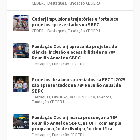
CEDERJ
,
Destaques
,
Fundação CECIERJ
Cederj impulsiona trajetórias e fortalece
projetos apresentados na SBPC
CEDERJ
,
Destaques
,
Fundação CECIERJ
Fundação Cecierj apresenta projetos de
ciência, inclusão e acessibilidade na 78ª
Reunião Anual da SBPC
Destaques
,
Fundação CECIERJ
Projetos de alunos premiados na FECTI 2025
são apresentados na 78ª Reunião Anual da
SBPC
Destaques
,
DIVULGAÇÃO CIENTÍFICA
,
Eventos
,
Fundação CECIERJ
Fundação Cecierj marca presença na 78ª
Reunião Anual da SBPC, na UFF, com ampla
programação de divulgação científica
Destaques
,
Fundação CECIERJ