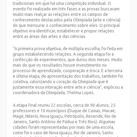
tradicionais em que há uma competição individual. O
evento foi realizado em três fases e as provas buscavam
muito mais realçar as relações entre os campos de
conhecimento destacados pela Olimpíada (arte e ciência)
do que mensurar o conhecimento sobre eles. O principal
objetivo era identificar, estabelecer e propor relações
entre as áreas das artes e das ciências.
“A primeira prova objetiva, de múltipla escolha, foi feita em
grupo estabelecendo relações. A segunda etapa foi a
confecção de experimentos, que durou dois meses. Muito
mais do que os resultados houve investimento no
processo de aprendizado, cooperação e troca. E a terceira
e última etapa, de apresentação dos trabalhos, também foi
coletiva, valorizando o coração da Olimpíada que é
justamente essa interação entre arte e ciência”, explicou a
coordenadora da Olimpíada, Thelma Lopes.
A etapa final reuniu 22 escolas, cerca de 90 alunos, 25
professores e 10 municípios (Duque de Caxias, Macaé,
Magé, Niterói, Nova Iguaçu, Petrópolis, Resende, Rio de
Janeiro, Santo Antônio de Pádua e Três Rios). Algumas
cidades foram representadas por mais de uma escola,
como foi o caso de Nova Iguaçu, Rio de Janeiro, Santo