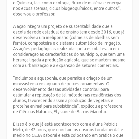
e Química, tais como ecologia, fluxo de matéria e energia
nos ecossistemas, ciclos biogeoquímicos, entre outros”,
observou o professor.
A ação integra um projeto de sustentabilidade que a
escola da rede estadual de ensino tem desde 2016, que já
desenvolveu um meliponário (colmeias de abelhas sem
ferrão), composteira e o sistema automático de irrigação.
As ações pedagógicas realizadas pela escola levam em
consideração as características do município, que tem uma
herança ligada à produção agrícola, que se mantém mesmo
com a urbanização e a expansão de setores comerciais.
“Incluímos a aquaponia, que permite a criação de um
minissistema em aquário de peixes ornamentais. O
desenvolvimento dessas atividades contribui para
estimular a replicação de tal método nas residências dos
alunos, favorecendo assim a produção de vegetais e
proteína animal para subsistência”, explicou a professora
de Ciências Naturais, Elysiane de Barros Marinho.
E isso é o que já está acontecendo com a aluna Patrícia
Melri, de 42 anos, que concluiu os ensinos fundamental e
médio no CEJA Itaboraí e está colocando em prática o que