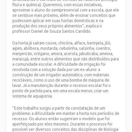
física e química). Queremos, com essas iniciativas,
aproximar o aluno do semipresencial com a escola, que ele
se sentisse mais próximo, além de ensinar conceitos que
pudessem aplicar em suas hortas domésticas e na
produção dos seus próprios alimentos”, explica o
professor Daniel de Souza Santos Candido.
Da horta já saíram couve, chicória, alface, berinjela, jiló,
aipim, abóbora, mostarda, cebolinha, salsinha, coentro,
manjericão, orégano, amora, acerola, jabuticaba, ameixa,
maracujá, entre outros alimentos que são distribuídos para
a comunidade escolar. A dificuldade de irrigação foi
resolvida com a solução dada por um ex-aluno: a
construção de um irrigador automático, com materiais
recicláveis, como o uso de uma bomba de máquina de
lavar. Já a manutenção durante o recesso escolar foi o
ponto de partida para, em uma escala menor, criar um
sistema de aquaponia.
“Este trabalho surgiu a partir da constatação de um
problema: a dificuldade em manter a horta nos períodos de
recesso. Os alunos então sugeriram o modelo que foi
aperfeiçoado por eles mesmos. Durante o processo foi
possível ver diversos conceitos das disciplinas de Biologia