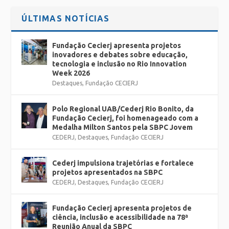
ÚLTIMAS NOTÍCIAS
Fundação Cecierj apresenta projetos
inovadores e debates sobre educação,
tecnologia e inclusão no Rio Innovation
Week 2026
Destaques
,
Fundação CECIERJ
Polo Regional UAB/Cederj Rio Bonito, da
Fundação Cecierj, foi homenageado com a
Medalha Milton Santos pela SBPC Jovem
CEDERJ
,
Destaques
,
Fundação CECIERJ
Cederj impulsiona trajetórias e fortalece
projetos apresentados na SBPC
CEDERJ
,
Destaques
,
Fundação CECIERJ
Fundação Cecierj apresenta projetos de
ciência, inclusão e acessibilidade na 78ª
Reunião Anual da SBPC