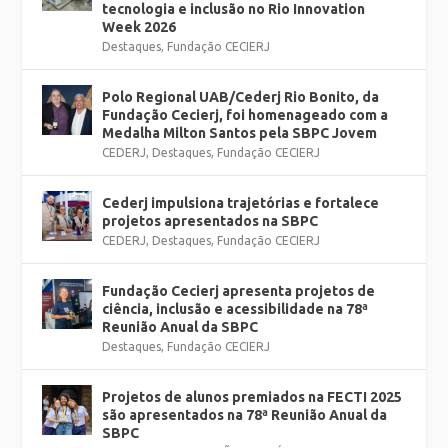
tecnologia e inclusão no Rio Innovation
Week 2026
Destaques
,
Fundação CECIERJ
Polo Regional UAB/Cederj Rio Bonito, da
Fundação Cecierj, foi homenageado com a
Medalha Milton Santos pela SBPC Jovem
CEDERJ
,
Destaques
,
Fundação CECIERJ
Cederj impulsiona trajetórias e fortalece
projetos apresentados na SBPC
CEDERJ
,
Destaques
,
Fundação CECIERJ
Fundação Cecierj apresenta projetos de
ciência, inclusão e acessibilidade na 78ª
Reunião Anual da SBPC
Destaques
,
Fundação CECIERJ
Projetos de alunos premiados na FECTI 2025
são apresentados na 78ª Reunião Anual da
SBPC