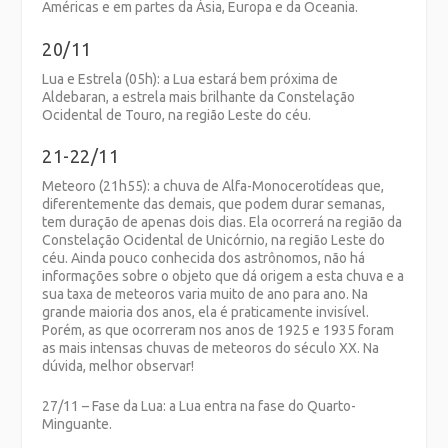
Américas e em partes da Ásia, Europa e da Oceania.
20/11
Lua e Estrela (05h): a Lua estará bem próxima de
Aldebaran, a estrela mais brilhante da Constelação
Ocidental de Touro, na região Leste do céu.
21-22/11
Meteoro (21h55): a chuva de Alfa-Monocerotídeas que,
diferentemente das demais, que podem durar semanas,
tem duração de apenas dois dias. Ela ocorrerá na região da
Constelação Ocidental de Unicórnio, na região Leste do
céu. Ainda pouco conhecida dos astrônomos, não há
informações sobre o objeto que dá origem a esta chuva e a
sua taxa de meteoros varia muito de ano para ano. Na
grande maioria dos anos, ela é praticamente invisível.
Porém, as que ocorreram nos anos de 1925 e 1935 foram
as mais intensas chuvas de meteoros do século XX. Na
dúvida, melhor observar!
27/11 – Fase da Lua: a Lua entra na fase do Quarto-
Minguante.