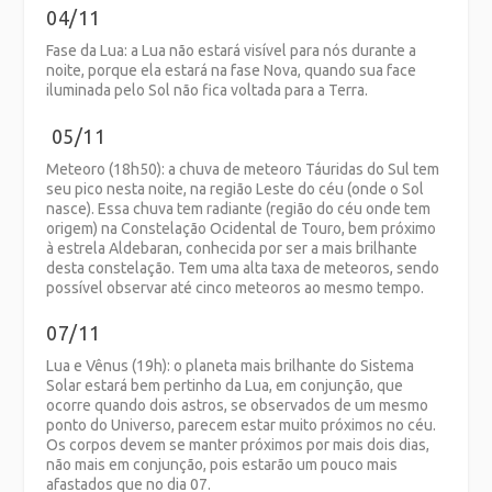
04/11
Fase da Lua: a Lua não estará visível para nós durante a
noite, porque ela estará na fase Nova, quando sua face
iluminada pelo Sol não fica voltada para a Terra.
05/11
Meteoro (18h50): a chuva de meteoro Táuridas do Sul tem
seu pico nesta noite, na região Leste do céu (onde o Sol
nasce). Essa chuva tem radiante (região do céu onde tem
origem) na Constelação Ocidental de Touro, bem próximo
à estrela Aldebaran, conhecida por ser a mais brilhante
desta constelação. Tem uma alta taxa de meteoros, sendo
possível observar até cinco meteoros ao mesmo tempo.
07/11
Lua e Vênus (19h): o planeta mais brilhante do Sistema
Solar estará bem pertinho da Lua, em conjunção, que
ocorre quando dois astros, se observados de um mesmo
ponto do Universo, parecem estar muito próximos no céu.
Os corpos devem se manter próximos por mais dois dias,
não mais em conjunção, pois estarão um pouco mais
afastados que no dia 07.