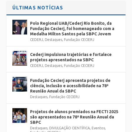
ÚLTIMAS NOTÍCIAS
Polo Regional UAB/Cederj Rio Bonito, da
Fundação Cecierj, foi homenageado com a
Medalha Milton Santos pela SBPC Jovem
CEDERJ
,
Destaques
,
Fundação CECIERJ
Cederj impulsiona trajetórias e fortalece
projetos apresentados na SBPC
CEDERJ
,
Destaques
,
Fundação CECIERJ
Fundação Cecierj apresenta projetos de
ciência, inclusão e acessibilidade na 78ª
Reunião Anual da SBPC
Destaques
,
Fundação CECIERJ
Projetos de alunos premiados na FECTI 2025
são apresentados na 78ª Reunião Anual da
SBPC
Destaques
,
DIVULGAÇÃO CIENTÍFICA
,
Eventos
,