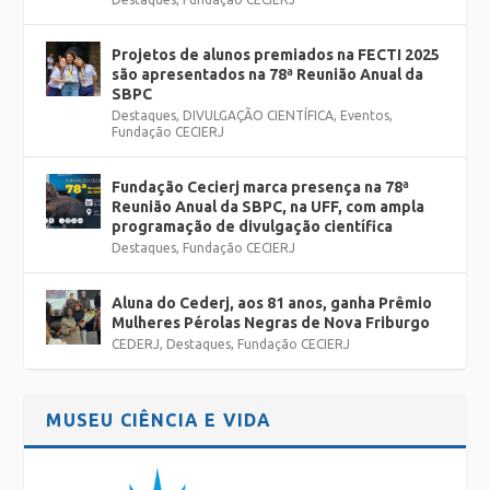
Projetos de alunos premiados na FECTI 2025
são apresentados na 78ª Reunião Anual da
SBPC
Destaques
,
DIVULGAÇÃO CIENTÍFICA
,
Eventos
,
Fundação CECIERJ
Fundação Cecierj marca presença na 78ª
Reunião Anual da SBPC, na UFF, com ampla
programação de divulgação científica
Destaques
,
Fundação CECIERJ
Aluna do Cederj, aos 81 anos, ganha Prêmio
Mulheres Pérolas Negras de Nova Friburgo
CEDERJ
,
Destaques
,
Fundação CECIERJ
MUSEU CIÊNCIA E VIDA