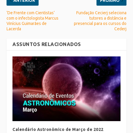
ANTERIOR
PRÓXIMO
‘De Frente com Cientistas’
Fundação Cecierj seleciona
com o infectologista Marcus
tutores a distância e
Vinícius Guimarães de
presencial para os cursos do
Lacerda
Cederj
ASSUNTOS RELACIONADOS
Calendário Astronômico de Março de 2022