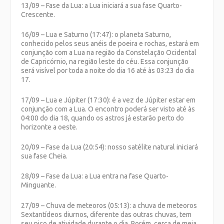
13/09 – Fase da Lua: a Lua iniciará a sua fase Quarto-
Crescente.
16/09 – Lua e Saturno (17:47): o planeta Saturno,
conhecido pelos seus anéis de poeira e rochas, estará em
conjunção com a Lua na região da Constelação Ocidental
de Capricórnio, na região leste do céu. Essa conjunção
será visível por toda a noite do dia 16 até às 03:23 do dia
17.
17/09 – Lua e Júpiter (17:30): é a vez de Júpiter estar em
conjunção com a Lua. O encontro poderá ser visto até às
04:00 do dia 18, quando os astros já estarão perto do
horizonte a oeste.
20/09 – Fase da Lua (20:54): nosso satélite natural iniciará
sua fase Cheia.
28/09 – Fase da Lua: a Lua entra na fase Quarto-
Minguante.
27/09 – Chuva de meteoros (05:13): a chuva de meteoros
Sextantídeos diurnos, diferente das outras chuvas, tem
seu pico de atividade durante o dia. Porém, cerca de meia