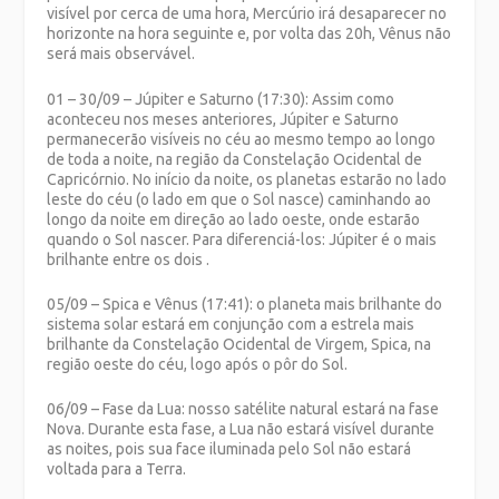
visível por cerca de uma hora, Mercúrio irá desaparecer no
horizonte na hora seguinte e, por volta das 20h, Vênus não
será mais observável.
01 – 30/09 – Júpiter e Saturno (17:30): Assim como
aconteceu nos meses anteriores, Júpiter e Saturno
permanecerão visíveis no céu ao mesmo tempo ao longo
de toda a noite, na região da Constelação Ocidental de
Capricórnio. No início da noite, os planetas estarão no lado
leste do céu (o lado em que o Sol nasce) caminhando ao
longo da noite em direção ao lado oeste, onde estarão
quando o Sol nascer. Para diferenciá-los: Júpiter é o mais
brilhante entre os dois .
05/09 – Spica e Vênus (17:41): o planeta mais brilhante do
sistema solar estará em conjunção com a estrela mais
brilhante da Constelação Ocidental de Virgem, Spica, na
região oeste do céu, logo após o pôr do Sol.
06/09 – Fase da Lua: nosso satélite natural estará na fase
Nova. Durante esta fase, a Lua não estará visível durante
as noites, pois sua face iluminada pelo Sol não estará
voltada para a Terra.