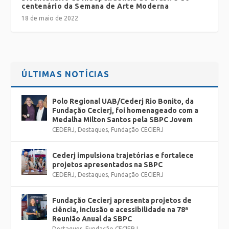
centenário da Semana de Arte Moderna
18 de maio de 2022
ÚLTIMAS NOTÍCIAS
Polo Regional UAB/Cederj Rio Bonito, da
Fundação Cecierj, foi homenageado com a
Medalha Milton Santos pela SBPC Jovem
CEDERJ
,
Destaques
,
Fundação CECIERJ
Cederj impulsiona trajetórias e fortalece
projetos apresentados na SBPC
CEDERJ
,
Destaques
,
Fundação CECIERJ
Fundação Cecierj apresenta projetos de
ciência, inclusão e acessibilidade na 78ª
Reunião Anual da SBPC
Destaques
,
Fundação CECIERJ