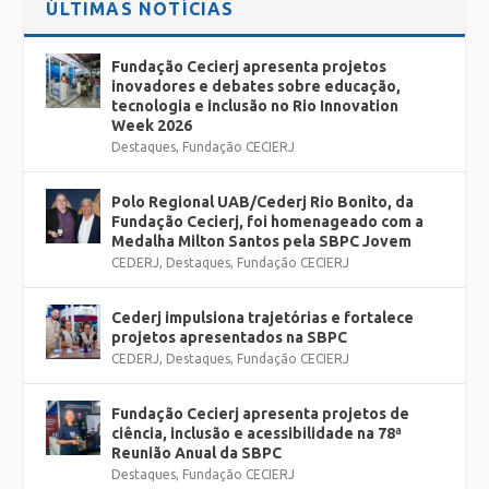
ÚLTIMAS NOTÍCIAS
Fundação Cecierj apresenta projetos
inovadores e debates sobre educação,
tecnologia e inclusão no Rio Innovation
Week 2026
Destaques
,
Fundação CECIERJ
Polo Regional UAB/Cederj Rio Bonito, da
Fundação Cecierj, foi homenageado com a
Medalha Milton Santos pela SBPC Jovem
CEDERJ
,
Destaques
,
Fundação CECIERJ
Cederj impulsiona trajetórias e fortalece
projetos apresentados na SBPC
CEDERJ
,
Destaques
,
Fundação CECIERJ
Fundação Cecierj apresenta projetos de
ciência, inclusão e acessibilidade na 78ª
Reunião Anual da SBPC
Destaques
,
Fundação CECIERJ