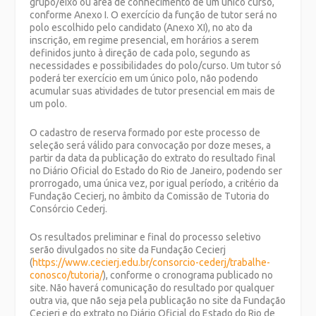
grupo/eixo ou área de conhecimento de um único curso,
conforme Anexo I. O exercício da função de tutor será no
polo escolhido pelo candidato (Anexo XI), no ato da
inscrição, em regime presencial, em horários a serem
definidos junto à direção de cada polo, segundo as
necessidades e possibilidades do polo/curso. Um tutor só
poderá ter exercício em um único polo, não podendo
acumular suas atividades de tutor presencial em mais de
um polo.
O cadastro de reserva formado por este processo de
seleção será válido para convocação por doze meses, a
partir da data da publicação do extrato do resultado final
no Diário Oficial do Estado do Rio de Janeiro, podendo ser
prorrogado, uma única vez, por igual período, a critério da
Fundação Cecierj, no âmbito da Comissão de Tutoria do
Consórcio Cederj.
Os resultados preliminar e final do processo seletivo
serão divulgados no site da Fundação Cecierj
(
https://www.cecierj.edu.br/consorcio-cederj/trabalhe-
conosco/tutoria/
), conforme o cronograma publicado no
site. Não haverá comunicação do resultado por qualquer
outra via, que não seja pela publicação no site da Fundação
Cecierj e do extrato no Diário Oficial do Estado do Rio de