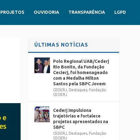
PROJETOS
OUVIDORIA
TRANSPARÊNCIA
LGPD
ÚLTIMAS NOTÍCIAS
Polo Regional UAB/Cederj
Rio Bonito, da Fundação
Cecierj, foi homenageado
com a Medalha Milton
Santos pela SBPC Jovem
CEDERJ
,
Destaques
,
Fundação
CECIERJ
Cederj impulsiona
trajetórias e fortalece
projetos apresentados na
SBPC
CEDERJ
,
Destaques
,
Fundação
CECIERJ