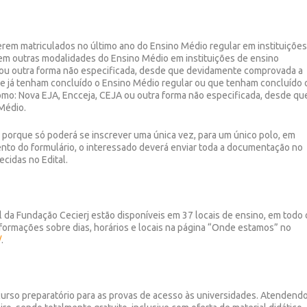
rem matriculados no último ano do Ensino Médio regular em instituiçõe
 em outras modalidades do Ensino Médio em instituições de ensino
A ou outra forma não especificada, desde que devidamente comprovada a
ue já tenham concluído o Ensino Médio regular ou que tenham concluído 
omo: Nova EJA, Encceja, CEJA ou outra forma não especificada, desde qu
Médio.
, porque só poderá se inscrever uma única vez, para um único polo, em
nto do formulário, o interessado deverá enviar toda a documentação no
ecidas no Edital.
l da Fundação Cecierj estão disponíveis em 37 locais de ensino, em todo 
nformações sobre dias, horários e locais na página “Onde estamos” no
/
.
 curso preparatório para as provas de acesso às universidades. Atendendo