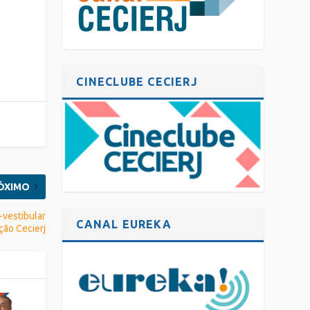
a
CINECLUBE CECIERJ
ÓXIMO
-vestibular
CANAL EUREKA
ção Cecierj