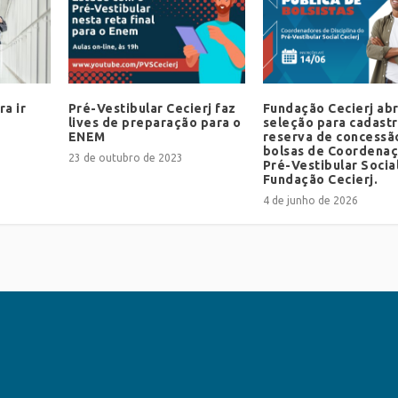
ra ir
Pré-Vestibular Cecierj faz
Fundação Cecierj ab
lives de preparação para o
seleção para cadast
ENEM
reserva de concessã
bolsas de Coordena
23 de outubro de 2023
Pré-Vestibular Socia
Fundação Cecierj.
4 de junho de 2026