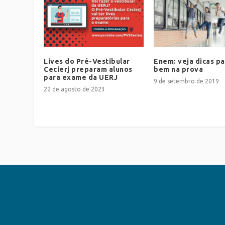
Lives do Pré-Vestibular
Enem: veja dicas pa
Cecierj preparam alunos
bem na prova
para exame da UERJ
9 de setembro de 2019
22 de agosto de 2023