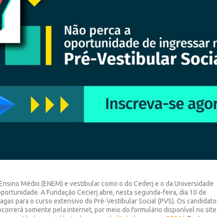
Ensino Médio (ENEM) e vestibular como o do Cederj e o da Universidade
portunidade. A Fundação Cecierj abre, nesta segunda-feira, dia 10 de
agas para o curso extensivo do Pré-Vestibular Social (PVS). Os candidato
 ocorrerá somente pela internet, por meio do formulário disponível no site