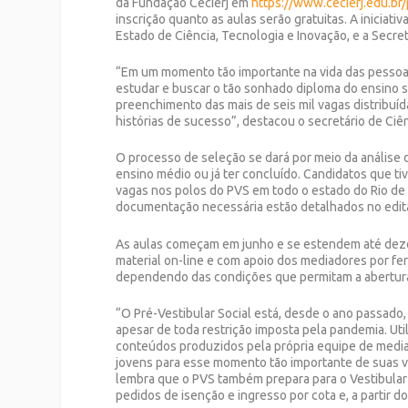
da Fundação Cecierj em
https://www.cecierj.edu.br
inscrição quanto as aulas serão gratuitas. A iniciati
Estado de Ciência, Tecnologia e Inovação, e a Secre
“Em um momento tão importante na vida das pessoas
estudar e buscar o tão sonhado diploma do ensino su
preenchimento das mais de seis mil vagas distribuíd
histórias de sucesso”, destacou o secretário de Ciên
O processo de seleção se dará por meio da análise
ensino médio ou já ter concluído. Candidatos que ti
vagas nos polos do PVS em todo o estado do Rio de
documentação necessária estão detalhados no edita
As aulas começam em junho e se estendem até dezem
material on-line e com apoio dos mediadores por ferr
dependendo das condições que permitam a abertura 
“O Pré-Vestibular Social está, desde o ano passado
apesar de toda restrição imposta pela pandemia. Ut
conteúdos produzidos pela própria equipe de mediado
jovens para esse momento tão importante de suas vi
lembra que o PVS também prepara para o Vestibular 
pedidos de isenção e ingresso por cota e, a partir do