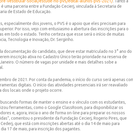
/pre-vestibular-social/estude-no-pvs/edital-alunos-pvs-2021/
. Tanto a
va é uma parceria entre a Fundação Cecierj, vinculada à Secretaria de
taria de Estado de Educação.
, especialmente dos jovens, o PVS é o apoio que eles precisam para
perior. Por isso, vejo com entusiasmo a abertura das inscrições para o
as em todo o estado. Tenho certeza que esse será o início de muitas
cia, Tecnologia e Inovação, Dr. Serginho.
 da documentação do candidato, que deve estar matriculado no 3° ano do
verem inscrição ativa no Cadastro Único terão prioridade na reserva de
 Janeiro. O número de vagas por unidade e mais detalhes sobe a
l.
bro de 2021. Por conta da pandemia, o início do curso será apenas co
amentas digitais. O início das atividades presenciais irá ser reavaliado
dos locais onde o projeto ocorre.
, buscando formas de manter o ensino e o vínculo com os estudantes,
ilizou ferramentas, como o Google ClassRoom, para disponibilizar os
res e, agora, inicia o ano de forma on-line para preparar os nossos
das”, comentou o presidente da Fundação Cecierj, Rogerio Pires, que
Cederj, que está com inscrições abertas até o dia 14 de maio para
 dia 17 de maio, para inscrição dos pagantes.