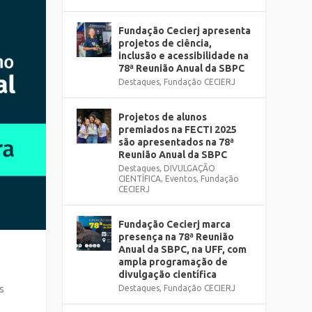
Fundação Cecierj apresenta
projetos de ciência,
inclusão e acessibilidade na
78ª Reunião Anual da SBPC
Destaques
,
Fundação CECIERJ
Projetos de alunos
premiados na FECTI 2025
são apresentados na 78ª
Reunião Anual da SBPC
Destaques
,
DIVULGAÇÃO
CIENTÍFICA
,
Eventos
,
Fundação
CECIERJ
Fundação Cecierj marca
presença na 78ª Reunião
Anual da SBPC, na UFF, com
ampla programação de
divulgação científica
s
Destaques
,
Fundação CECIERJ