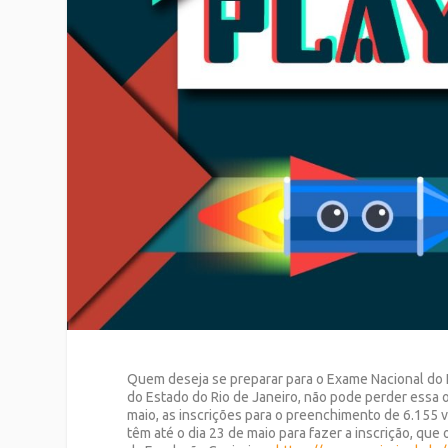
Quem deseja se preparar para o Exame Nacional do 
do Estado do Rio de Janeiro, não pode perder essa o
maio, as inscrições para o preenchimento de 6.155 v
têm até o dia 23 de maio para fazer a inscrição, que