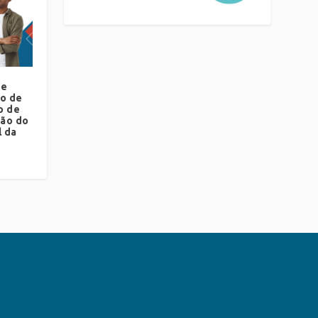
re
ro de
o de
ção do
l da