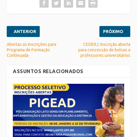
ANTERIOR
PRÓXIMO
Abertas as inscrições para
CEDERJ: Inscrição aberta
Programa de Formação
para concessão de bolsas a
Continuada
professores universitários
ASSUNTOS RELACIONADOS