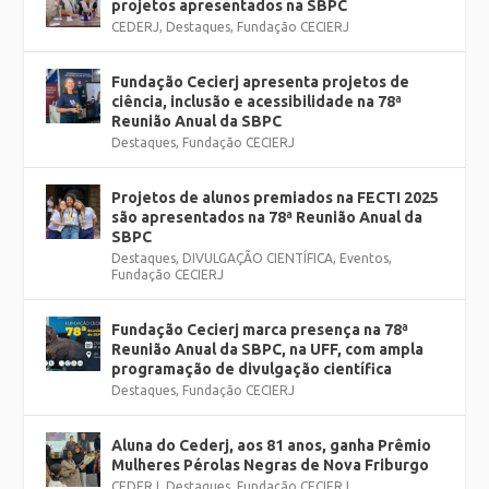
projetos apresentados na SBPC
CEDERJ
,
Destaques
,
Fundação CECIERJ
Fundação Cecierj apresenta projetos de
ciência, inclusão e acessibilidade na 78ª
Reunião Anual da SBPC
Destaques
,
Fundação CECIERJ
Projetos de alunos premiados na FECTI 2025
são apresentados na 78ª Reunião Anual da
SBPC
Destaques
,
DIVULGAÇÃO CIENTÍFICA
,
Eventos
,
Fundação CECIERJ
Fundação Cecierj marca presença na 78ª
Reunião Anual da SBPC, na UFF, com ampla
programação de divulgação científica
Destaques
,
Fundação CECIERJ
Aluna do Cederj, aos 81 anos, ganha Prêmio
Mulheres Pérolas Negras de Nova Friburgo
CEDERJ
,
Destaques
,
Fundação CECIERJ