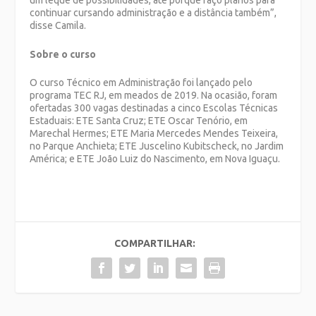
um leque de possibilidades, até porque faço planos para
continuar cursando administração e a distância também”,
disse Camila.
Sobre o curso
O curso Técnico em Administração foi lançado pelo
programa TEC RJ, em meados de 2019. Na ocasião, foram
ofertadas 300 vagas destinadas a cinco Escolas Técnicas
Estaduais: ETE Santa Cruz; ETE Oscar Tenório, em
Marechal Hermes; ETE Maria Mercedes Mendes Teixeira,
no Parque Anchieta; ETE Juscelino Kubitscheck, no Jardim
América; e ETE João Luiz do Nascimento, em Nova Iguaçu.
COMPARTILHAR: