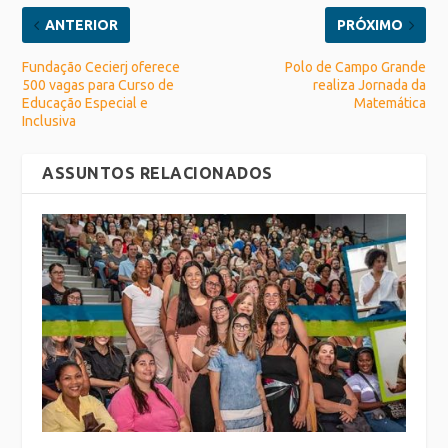
ANTERIOR
PRÓXIMO
Fundação Cecierj oferece
Polo de Campo Grande
500 vagas para Curso de
realiza Jornada da
Educação Especial e
Matemática
Inclusiva
ASSUNTOS RELACIONADOS