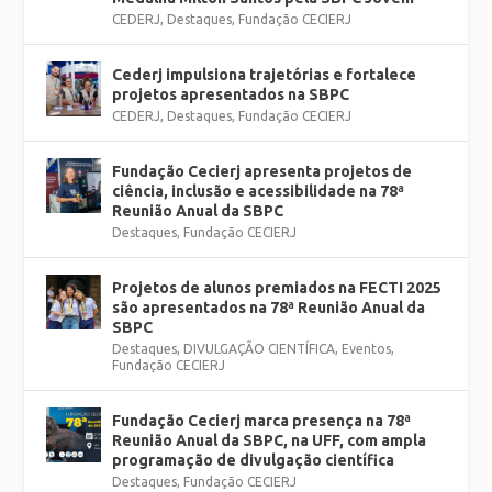
CEDERJ
,
Destaques
,
Fundação CECIERJ
Cederj impulsiona trajetórias e fortalece
projetos apresentados na SBPC
CEDERJ
,
Destaques
,
Fundação CECIERJ
Fundação Cecierj apresenta projetos de
ciência, inclusão e acessibilidade na 78ª
Reunião Anual da SBPC
Destaques
,
Fundação CECIERJ
Projetos de alunos premiados na FECTI 2025
são apresentados na 78ª Reunião Anual da
SBPC
Destaques
,
DIVULGAÇÃO CIENTÍFICA
,
Eventos
,
Fundação CECIERJ
Fundação Cecierj marca presença na 78ª
Reunião Anual da SBPC, na UFF, com ampla
programação de divulgação científica
Destaques
,
Fundação CECIERJ