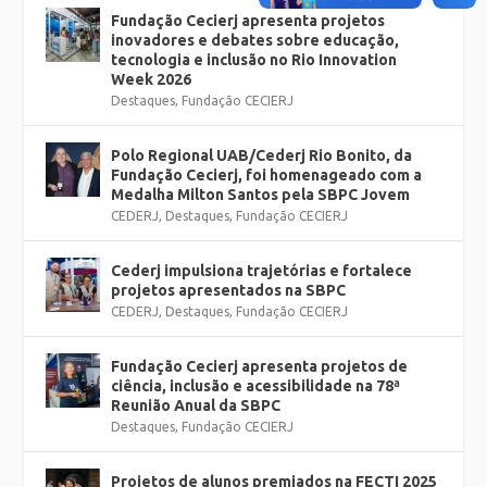
Fundação Cecierj apresenta projetos
inovadores e debates sobre educação,
tecnologia e inclusão no Rio Innovation
Week 2026
Destaques
,
Fundação CECIERJ
Polo Regional UAB/Cederj Rio Bonito, da
Fundação Cecierj, foi homenageado com a
Medalha Milton Santos pela SBPC Jovem
CEDERJ
,
Destaques
,
Fundação CECIERJ
Cederj impulsiona trajetórias e fortalece
projetos apresentados na SBPC
CEDERJ
,
Destaques
,
Fundação CECIERJ
Fundação Cecierj apresenta projetos de
ciência, inclusão e acessibilidade na 78ª
Reunião Anual da SBPC
Destaques
,
Fundação CECIERJ
Projetos de alunos premiados na FECTI 2025