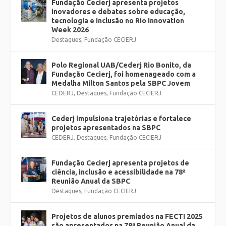
Fundação Cecierj apresenta projetos
inovadores e debates sobre educação,
tecnologia e inclusão no Rio Innovation
Week 2026
Destaques
,
Fundação CECIERJ
Polo Regional UAB/Cederj Rio Bonito, da
Fundação Cecierj, foi homenageado com a
Medalha Milton Santos pela SBPC Jovem
CEDERJ
,
Destaques
,
Fundação CECIERJ
Cederj impulsiona trajetórias e fortalece
projetos apresentados na SBPC
CEDERJ
,
Destaques
,
Fundação CECIERJ
Fundação Cecierj apresenta projetos de
ciência, inclusão e acessibilidade na 78ª
Reunião Anual da SBPC
Destaques
,
Fundação CECIERJ
Projetos de alunos premiados na FECTI 2025
são apresentados na 78ª Reunião Anual da