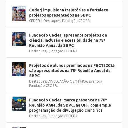
Cederj impulsiona trajetórias e fortalece
projetos apresentados na SBPC
CEDERJ
,
Destaques
,
Fundação CECIERJ
Fundação Cecierj apresenta projetos de
ciência, inclusão e acessibilidade na 78ª
Reunião Anual da SBPC
Destaques
,
Fundação CECIERJ
Projetos de alunos premiados na FECTI 2025
são apresentados na 78ª Reunião Anual da
SBPC
Destaques
,
DIVULGAÇÃO CIENTÍFICA
,
Eventos
,
Fundação CECIERJ
Fundação Cecierj marca presença na 78ª
Reunião Anual da SBPC, na UFF, com ampla
programação de divulgação científica
Destaques
,
Fundação CECIERJ