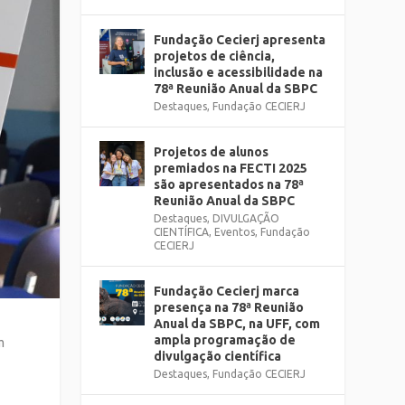
Fundação Cecierj apresenta
projetos de ciência,
inclusão e acessibilidade na
78ª Reunião Anual da SBPC
Destaques
,
Fundação CECIERJ
Projetos de alunos
premiados na FECTI 2025
são apresentados na 78ª
Reunião Anual da SBPC
Destaques
,
DIVULGAÇÃO
CIENTÍFICA
,
Eventos
,
Fundação
CECIERJ
Fundação Cecierj marca
presença na 78ª Reunião
Anual da SBPC, na UFF, com
ampla programação de
m
divulgação científica
Destaques
,
Fundação CECIERJ