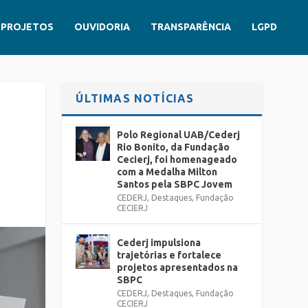
PROJETOS
OUVIDORIA
TRANSPARÊNCIA
LGPD
ÚLTIMAS NOTÍCIAS
Polo Regional UAB/Cederj
Rio Bonito, da Fundação
Cecierj, foi homenageado
com a Medalha Milton
Santos pela SBPC Jovem
CEDERJ
,
Destaques
,
Fundação
CECIERJ
Cederj impulsiona
trajetórias e fortalece
projetos apresentados na
SBPC
CEDERJ
,
Destaques
,
Fundação
CECIERJ