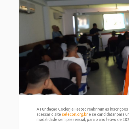
A Fundação Cecierj e Faetec reabriram as inscriçõe
acessar o site
selecon.org.br
e se candidatar para u
modalidade semipresencial, para o ano letivo de 202