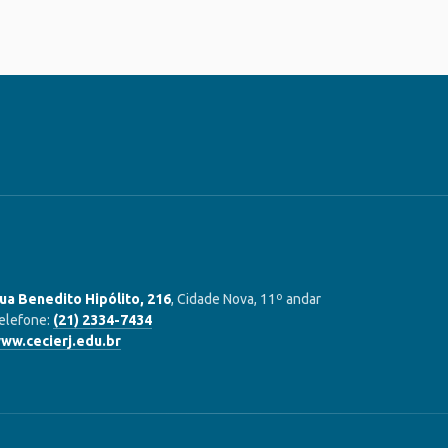
ua Benedito Hipólito, 216
, Cidade Nova, 11º andar
elefone:
(21) 2334-7434
ww.cecierj.edu.br