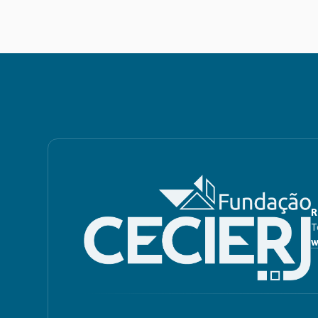
R
T
w