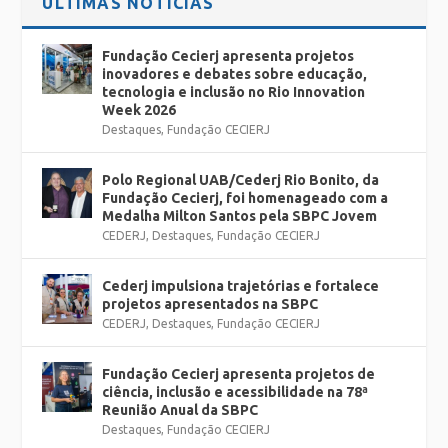
ÚLTIMAS NOTÍCIAS
Fundação Cecierj apresenta projetos
inovadores e debates sobre educação,
tecnologia e inclusão no Rio Innovation
Week 2026
Destaques
,
Fundação CECIERJ
Polo Regional UAB/Cederj Rio Bonito, da
Fundação Cecierj, foi homenageado com a
Medalha Milton Santos pela SBPC Jovem
CEDERJ
,
Destaques
,
Fundação CECIERJ
Cederj impulsiona trajetórias e fortalece
projetos apresentados na SBPC
CEDERJ
,
Destaques
,
Fundação CECIERJ
Fundação Cecierj apresenta projetos de
ciência, inclusão e acessibilidade na 78ª
Reunião Anual da SBPC
Destaques
,
Fundação CECIERJ