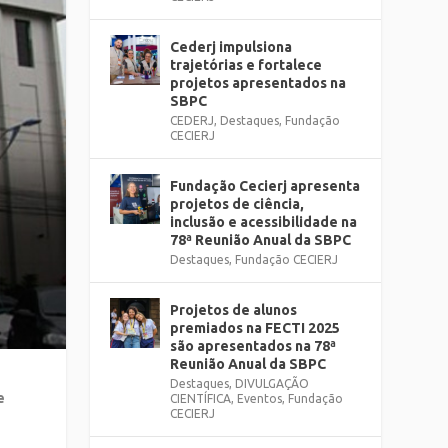
Cederj impulsiona
trajetórias e fortalece
projetos apresentados na
SBPC
CEDERJ
,
Destaques
,
Fundação
CECIERJ
Fundação Cecierj apresenta
projetos de ciência,
inclusão e acessibilidade na
78ª Reunião Anual da SBPC
Destaques
,
Fundação CECIERJ
Projetos de alunos
premiados na FECTI 2025
são apresentados na 78ª
Reunião Anual da SBPC
Destaques
,
DIVULGAÇÃO
e
CIENTÍFICA
,
Eventos
,
Fundação
CECIERJ