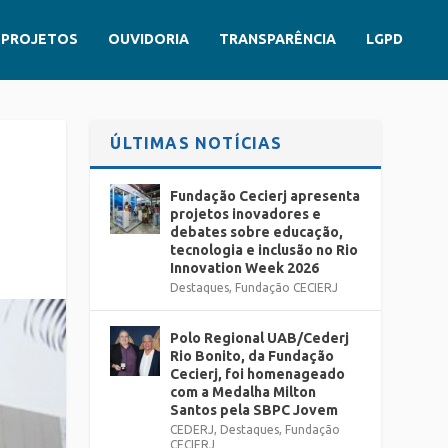
PROJETOS
OUVIDORIA
TRANSPARÊNCIA
LGPD
ÚLTIMAS NOTÍCIAS
Fundação Cecierj apresenta
projetos inovadores e
debates sobre educação,
tecnologia e inclusão no Rio
Innovation Week 2026
Destaques
,
Fundação CECIERJ
Polo Regional UAB/Cederj
Rio Bonito, da Fundação
Cecierj, foi homenageado
com a Medalha Milton
Santos pela SBPC Jovem
CEDERJ
,
Destaques
,
Fundação
CECIERJ