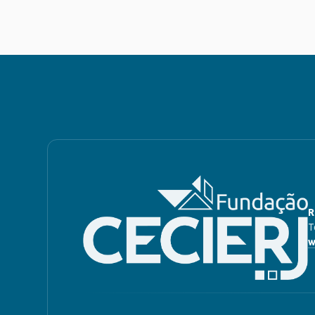
R
T
w