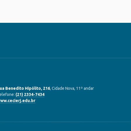
ua Benedito Hipólito, 216
, Cidade Nova, 11º andar
elefone:
(21) 2334-7434
ww.cecierj.edu.br