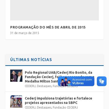
PROGRAMAÇÃO DO MÊS DE ABRIL DE 2015
31 de março de 2015
ÚLTIMAS NOTÍCIAS
Polo Regional UAB/Cederj Rio Bonito, da
Fundação Cecierj, foi homenageado com a
Medalha Milton Santos pela SBPC Jovem
CEDERJ
,
Destaques
,
Fundação CECIERJ
Cederj impulsiona trajetórias e fortalece
projetos apresentados na SBPC
CEDERJ
,
Destaques
,
Fundação CECIERJ