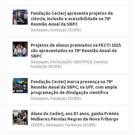
Fundação Cecierj apresenta projetos de
ciência, inclusão e acessibilidade na 78ª
Reunião Anual da SBPC
Destaques
,
Fundação CECIERJ
Projetos de alunos premiados na FECTI 2025
são apresentados na 78ª Reunião Anual da
SBPC
Destaques
,
DIVULGAÇÃO CIENTÍFICA
,
Eventos
,
Fundação CECIERJ
Fundação Cecierj marca presença na 78ª
Reunião Anual da SBPC, na UFF, com ampla
programação de divulgação científica
Destaques
,
Fundação CECIERJ
Aluna do Cederj, aos 81 anos, ganha Prêmio
Mulheres Pérolas Negras de Nova Friburgo
CEDERJ
,
Destaques
,
Fundação CECIERJ