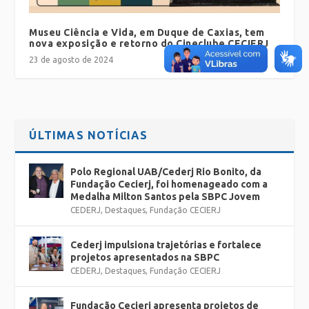
Museu Ciência e Vida, em Duque de Caxias, tem
nova exposição e retorno do Cineclube CECIERJ
23 de agosto de 2024
ÚLTIMAS NOTÍCIAS
Polo Regional UAB/Cederj Rio Bonito, da
Fundação Cecierj, foi homenageado com a
Medalha Milton Santos pela SBPC Jovem
CEDERJ
,
Destaques
,
Fundação CECIERJ
Cederj impulsiona trajetórias e fortalece
projetos apresentados na SBPC
CEDERJ
,
Destaques
,
Fundação CECIERJ
Fundação Cecierj apresenta projetos de