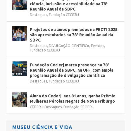
ciência, inclusão e acessibilidade na 78ª
Reunião Anual da SBPC
Destaques
,
Fundação CECIERJ
Projetos de alunos premiados na FECTI 2025
são apresentados na 78ª Reunião Anual da
SBPC
Destaques
,
DIVULGAÇÃO CIENTÍFICA
,
Eventos
,
Fundação CECIERJ
Fundação Cecierj marca presença na 78ª
Reunião Anual da SBPC, na UFF, com ampla
programação de divulgação científica
Destaques
,
Fundação CECIERJ
Aluna do Cederj, aos 81 anos, ganha Prêmio
Mulheres Pérolas Negras de Nova Friburgo
CEDERJ
,
Destaques
,
Fundação CECIERJ
MUSEU CIÊNCIA E VIDA