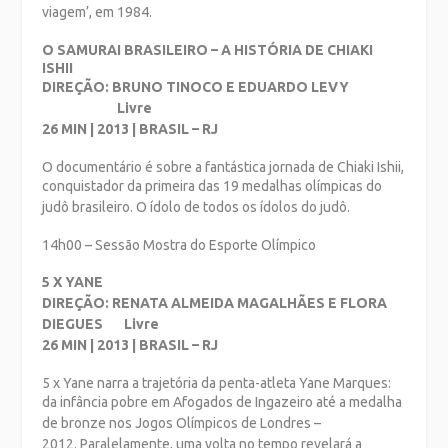
viagem’,
em 1984.
O SAMURAI BRASILEIRO – A HISTÓRIA DE CHIAKI
ISHII
DIREÇÃO: BRUNO TINOCO E EDUARDO LEVY
Livre
26 MIN | 2013 | BRASIL – RJ
O documentário é sobre a fantástica jornada de Chiaki Ishii,
conquistador da primeira
das 19 medalhas olímpicas do
judô brasileiro. O ídolo de todos os ídolos do judô.
14h00 – Sessão Mostra do Esporte Olímpico
5 X YANE
DIREÇÃO: RENATA ALMEIDA MAGALHÃES E FLORA
DIEGUES Livre
26 MIN | 2013 | BRASIL – RJ
5 x Yane narra a trajetória da penta-atleta Yane Marques:
da infância pobre em
Afogados de Ingazeiro até a medalha
de bronze nos Jogos Olímpicos de Londres –
2012.
Paralelamente, uma volta no tempo revelará a