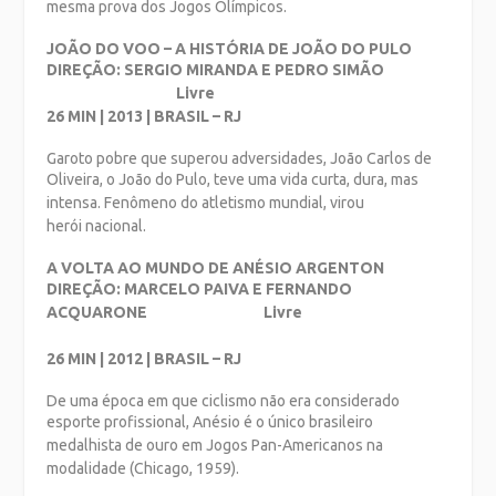
mesma prova dos Jogos Olímpicos.
JOÃO DO VOO – A HISTÓRIA DE JOÃO DO PULO
DIREÇÃO: SERGIO MIRANDA E PEDRO SIMÃO
Livre
26 MIN | 2013 | BRASIL – RJ
Garoto pobre que superou adversidades, João Carlos de
Oliveira, o João do Pulo, teve
uma vida curta, dura, mas
intensa. Fenômeno do atletismo mundial, virou
herói
nacional.
A VOLTA AO MUNDO DE ANÉSIO ARGENTON
DIREÇÃO: MARCELO PAIVA E FERNANDO
ACQUARONE Livre
26 MIN | 2012 | BRASIL – RJ
De uma época em que ciclismo não era considerado
esporte profissional, Anésio é o
único brasileiro
medalhista de ouro em Jogos Pan-Americanos na
modalidade
(Chicago, 1959).