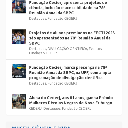
Fundação Cecierj apresenta projetos de
ciência, inclusão e acessibilidade na 78ª
Reunião Anual da SBPC
Destaques
,
Fundação CECIERJ
Projetos de alunos premiados na FECTI 2025
são apresentados na 78ª Reunião Anual da
SBPC
Destaques
,
DIVULGAÇÃO CIENTÍFICA
,
Eventos
,
Fundação CECIERJ
Fundação Cecierj marca presença na 78ª
Reunião Anual da SBPC, na UFF, com ampla
programação de divulgação científica
Destaques
,
Fundação CECIERJ
Aluna do Cederj, aos 81 anos, ganha Prêmio
Mulheres Pérolas Negras de Nova Friburgo
CEDERJ
,
Destaques
,
Fundação CECIERJ