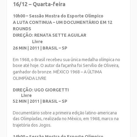
16/12 – Quarta-feira
10h00 – Sessão Mostra do Esporte Olímpico
A LUTA CONTINUA – UM DOCUMENTÁRIO EM 12
ROUNDS
DIREÇÃO: RENATA SETTE AGUILAR
Livre
26 MIN | 2011 | BRASIL – SP
Em 1968, o Brasil recebeu sua única medalha olímpica no
boxe até hoje. O autor da
façanha foi Servílio de Oliveira,
ganhador do bronze.
MÉXICO 1968 – A ÚLTIMA
OLIMPÍADA LIVRE
DIREÇÃO: UGO GIORGETTI
Livre
52 MIN | 2011 | BRASIL – SP
Documentário sobre a primeira edição latino-americana
das Olimpíadas, realizada no
México, em 1968, marco na
trajetória dos Jogos.
14h00 – Sessão Mostra do Esporte Olímpico