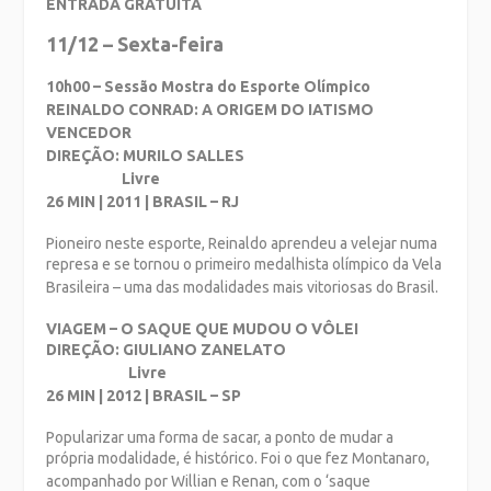
ENTRADA GRATUITA
11/12 – Sexta-feira
10h00 – Sessão Mostra do Esporte Olímpico
REINALDO CONRAD: A ORIGEM DO IATISMO
VENCEDOR
DIREÇÃO: MURILO SALLES
Livre
26 MIN | 2011 | BRASIL – RJ
Pioneiro neste esporte, Reinaldo aprendeu a velejar numa
represa e se tornou o
primeiro medalhista olímpico da Vela
Brasileira – uma das modalidades mais vitoriosas
do Brasil.
VIAGEM – O SAQUE QUE MUDOU O VÔLEI
DIREÇÃO: GIULIANO ZANELATO
Livre
26 MIN | 2012 | BRASIL – SP
Popularizar uma forma de sacar, a ponto de mudar a
própria modalidade, é histórico.
Foi o que fez Montanaro,
acompanhado por Willian e Renan, com o ‘saque