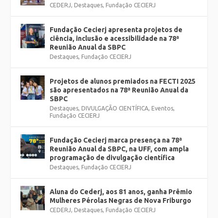
CEDERJ
,
Destaques
,
Fundação CECIERJ
Fundação Cecierj apresenta projetos de
ciência, inclusão e acessibilidade na 78ª
Reunião Anual da SBPC
Destaques
,
Fundação CECIERJ
Projetos de alunos premiados na FECTI 2025
são apresentados na 78ª Reunião Anual da
SBPC
Destaques
,
DIVULGAÇÃO CIENTÍFICA
,
Eventos
,
Fundação CECIERJ
Fundação Cecierj marca presença na 78ª
Reunião Anual da SBPC, na UFF, com ampla
programação de divulgação científica
Destaques
,
Fundação CECIERJ
Aluna do Cederj, aos 81 anos, ganha Prêmio
Mulheres Pérolas Negras de Nova Friburgo
CEDERJ
,
Destaques
,
Fundação CECIERJ