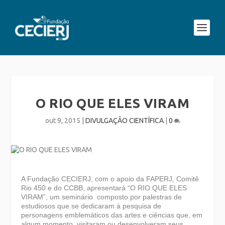
O RIO QUE ELES VIRAM
out 9, 2015
|
DIVULGAÇÃO CIENTÍFICA
|
0
A Fundação CECIERJ, com o apoio da FAPERJ, Comitê
Rio 450 e do CCBB, apresentará “O RIO QUE ELES
VIRAM”, um seminário composto por palestras de
estudiosos que se dedicaram à pesquisa de
personagens emblemáticos das artes e ciências que, em
algum momento, visitaram ou desenvolveram seus