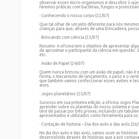
observar esses micro-organismos e descobrir o qu
faremos práticas com bactérias, fungos e protozoár
· Conhecendo o nosso corpo (22/07)
Que tal olhar de um jeito diferente para nós mesmos
crianças para que, através de uma brincadeira, pos
· Brincando com ciência (23/07)
Resumo: A oficina tem o objetivo de apresentar alg
de aproximar o participante da ciência em questão.
etc.
· Avião de Papel (24/07)
Quem nunca brincou com um avião de papel, não é
forma, o mecanismo de lançamento, o peso e o vento
que também vamos confeccionar esses aviões e testa
anos.
· Jogos planetários (25/07)
Sucesso em sua primeira edição, a oficina Jogos Pla
aprender sobre os planetas do nosso sistema e suas
terá de passar por três provas, incluindo um tabule
apresentados e utilizados como ferramenta para os j
· Contação de história – Dia dos avôs e das avós (26
No dia dos avôs e das avós, vamos ouvir as históri
desenvolvido através de histórias que a avó contav