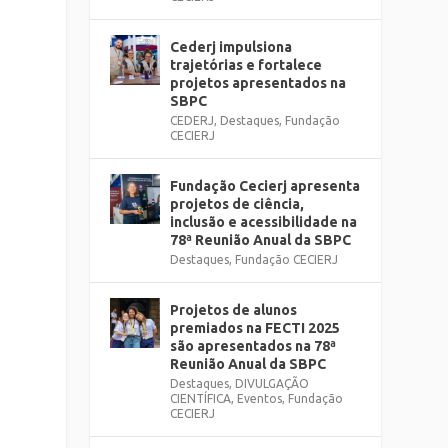
Cederj impulsiona
trajetórias e fortalece
projetos apresentados na
SBPC
CEDERJ
,
Destaques
,
Fundação
CECIERJ
Fundação Cecierj apresenta
projetos de ciência,
inclusão e acessibilidade na
78ª Reunião Anual da SBPC
Destaques
,
Fundação CECIERJ
Projetos de alunos
premiados na FECTI 2025
são apresentados na 78ª
Reunião Anual da SBPC
Destaques
,
DIVULGAÇÃO
CIENTÍFICA
,
Eventos
,
Fundação
CECIERJ