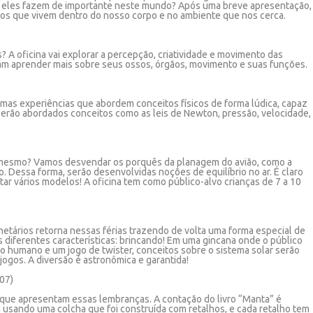
e eles fazem de importante neste mundo? Após uma breve apresentação,
ios que vivem dentro do nosso corpo e no ambiente que nos cerca.
? A oficina vai explorar a percepção, criatividade e movimento das
sam aprender mais sobre seus ossos, órgãos, movimento e suas funções.
umas experiências que abordem conceitos físicos de forma lúdica, capaz
 Serão abordados conceitos como as leis de Newton, pressão, velocidade,
 mesmo? Vamos desvendar os porquês da planagem do avião, como a
. Dessa forma, serão desenvolvidas noções de equilíbrio no ar. É claro
r vários modelos! A oficina tem como público-alvo crianças de 7 a 10
netários retorna nessas férias trazendo de volta uma forma especial de
 diferentes características: brincando! Em uma gincana onde o público
iro humano e um jogo de twister, conceitos sobre o sistema solar serão
ogos. A diversão é astronômica e garantida!
/07)
as que apresentam essas lembranças. A contação do livro “Manta” é
a usando uma colcha que foi construída com retalhos, e cada retalho tem