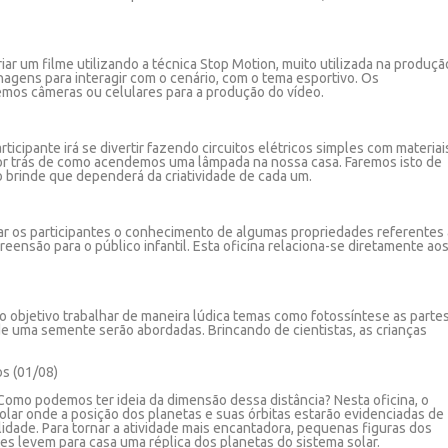
iar um filme utilizando a técnica Stop Motion, muito utilizada na produçã
nagens para interagir com o cenário, com o tema esportivo. Os
emos câmeras ou celulares para a produção do vídeo.
articipante irá se divertir fazendo circuitos elétricos simples com materiai
or trás de como acendemos uma lâmpada na nossa casa. Faremos isto de
do brinde que dependerá da criatividade de cada um.
var os participantes o conhecimento de algumas propriedades referentes 
eensão para o público infantil. Esta oficina relaciona-se diretamente ao
o objetivo trabalhar de maneira lúdica temas como fotossíntese as parte
 uma semente serão abordadas. Brincando de cientistas, as crianças
os (01/08)
omo podemos ter ideia da dimensão dessa distância? Nesta oficina, o
lar onde a posição dos planetas e suas órbitas estarão evidenciadas de
lidade. Para tornar a atividade mais encantadora, pequenas figuras dos
tes levem para casa uma réplica dos planetas do sistema solar.