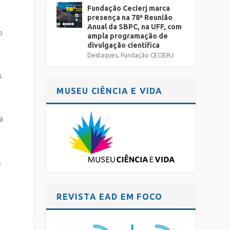
Fundação Cecierj marca
presença na 78ª Reunião
Anual da SBPC, na UFF, com
o
ampla programação de
divulgação científica
Destaques
,
Fundação CECIERJ
s
MUSEU CIÊNCIA E VIDA
à
s
s
REVISTA EAD EM FOCO