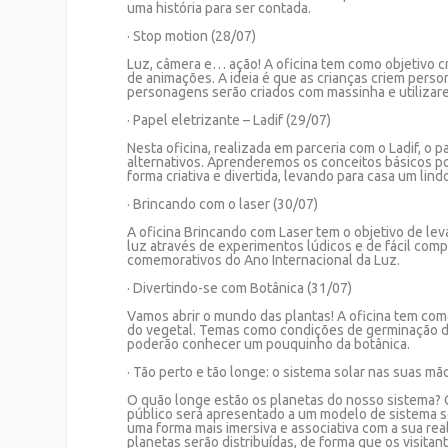
uma história para ser contada.
· Stop motion (28/07)
Luz, câmera e… ação! A oficina tem como objetivo cr
de animações. A ideia é que as crianças criem perso
personagens serão criados com massinha e utilizar
· Papel eletrizante – Ladif (29/07)
Nesta oficina, realizada em parceria com o Ladif, o p
alternativos. Aprenderemos os conceitos básicos p
forma criativa e divertida, levando para casa um lin
· Brincando com o laser (30/07)
A oficina Brincando com Laser tem o objetivo de le
luz através de experimentos lúdicos e de fácil compr
comemorativos do Ano Internacional da Luz.
· Divertindo-se com Botânica (31/07)
Vamos abrir o mundo das plantas! A oficina tem com
do vegetal. Temas como condições de germinação de
poderão conhecer um pouquinho da botânica.
· Tão perto e tão longe: o sistema solar nas suas mã
O quão longe estão os planetas do nosso sistema? C
público será apresentado a um modelo de sistema so
uma forma mais imersiva e associativa com a sua rea
planetas serão distribuídas, de forma que os visitan