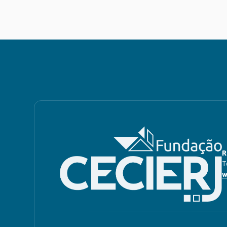
R
T
w