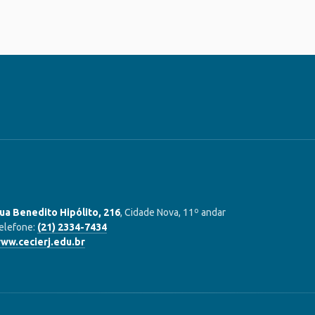
ua Benedito Hipólito, 216
, Cidade Nova, 11º andar
elefone:
(21) 2334-7434
ww.cecierj.edu.br