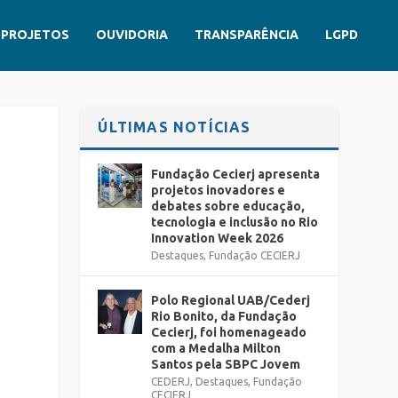
PROJETOS
OUVIDORIA
TRANSPARÊNCIA
LGPD
ÚLTIMAS NOTÍCIAS
Fundação Cecierj apresenta
projetos inovadores e
debates sobre educação,
tecnologia e inclusão no Rio
Innovation Week 2026
Destaques
,
Fundação CECIERJ
Polo Regional UAB/Cederj
Rio Bonito, da Fundação
Cecierj, foi homenageado
com a Medalha Milton
Santos pela SBPC Jovem
CEDERJ
,
Destaques
,
Fundação
CECIERJ