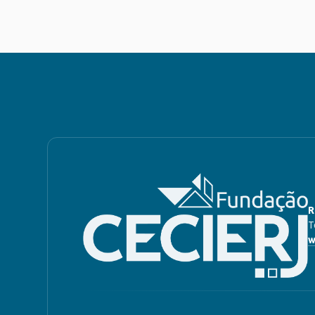
R
T
w