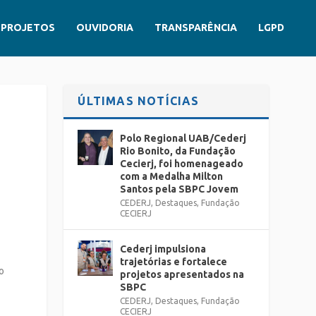
PROJETOS
OUVIDORIA
TRANSPARÊNCIA
LGPD
ÚLTIMAS NOTÍCIAS
Polo Regional UAB/Cederj
Rio Bonito, da Fundação
Cecierj, foi homenageado
com a Medalha Milton
Santos pela SBPC Jovem
CEDERJ
,
Destaques
,
Fundação
CECIERJ
Cederj impulsiona
trajetórias e fortalece
o
projetos apresentados na
SBPC
CEDERJ
,
Destaques
,
Fundação
CECIERJ