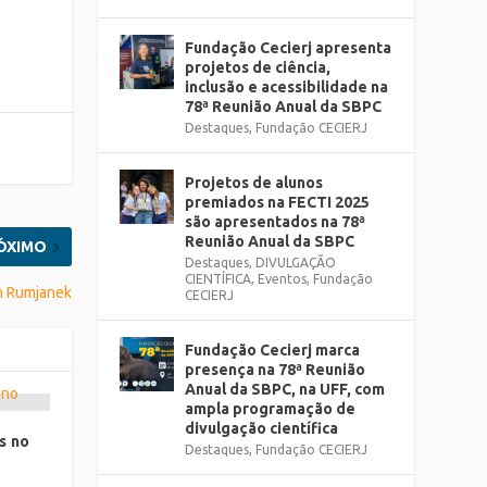
Fundação Cecierj apresenta
projetos de ciência,
inclusão e acessibilidade na
78ª Reunião Anual da SBPC
Destaques
,
Fundação CECIERJ
Projetos de alunos
premiados na FECTI 2025
são apresentados na 78ª
Reunião Anual da SBPC
ÓXIMO
Destaques
,
DIVULGAÇÃO
CIENTÍFICA
,
Eventos
,
Fundação
an Rumjanek
CECIERJ
Fundação Cecierj marca
presença na 78ª Reunião
Anual da SBPC, na UFF, com
ampla programação de
divulgação científica
s no
Destaques
,
Fundação CECIERJ