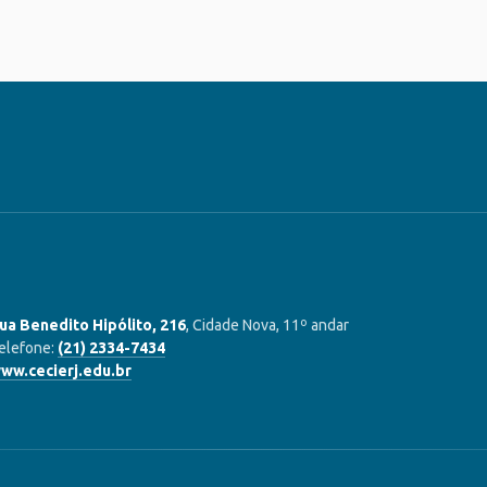
ua Benedito Hipólito, 216
, Cidade Nova, 11º andar
elefone:
(21) 2334-7434
ww.cecierj.edu.br