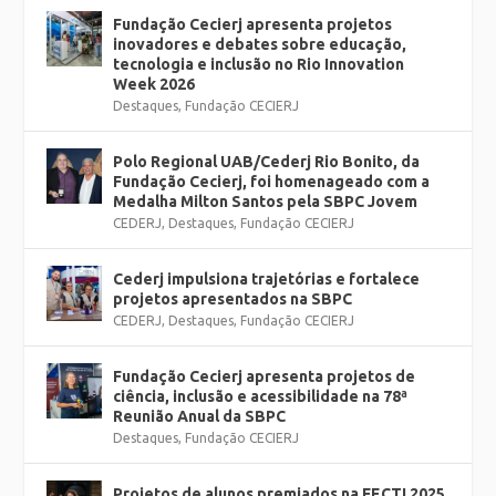
Fundação Cecierj apresenta projetos
inovadores e debates sobre educação,
tecnologia e inclusão no Rio Innovation
Week 2026
Destaques
,
Fundação CECIERJ
Polo Regional UAB/Cederj Rio Bonito, da
Fundação Cecierj, foi homenageado com a
Medalha Milton Santos pela SBPC Jovem
CEDERJ
,
Destaques
,
Fundação CECIERJ
Cederj impulsiona trajetórias e fortalece
projetos apresentados na SBPC
CEDERJ
,
Destaques
,
Fundação CECIERJ
Fundação Cecierj apresenta projetos de
ciência, inclusão e acessibilidade na 78ª
Reunião Anual da SBPC
Destaques
,
Fundação CECIERJ
Projetos de alunos premiados na FECTI 2025