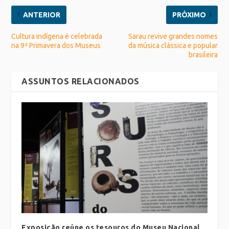
ANTERIOR
PRÓXIMO
Cultura indígena é celebrada
Sarau revive grandes nomes
na 9ª Primavera dos Museus
da música clássica e popular
brasileira
ASSUNTOS RELACIONADOS
Exposição reúne os tesouros do Museu Nacional