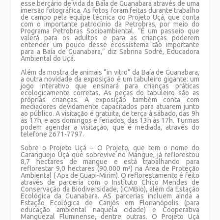
esse berçário de vida da Baía de Guanabara através de uma
imersão fotográfica. As fotos foram feitas durante trabalho
de campo pela equipe técnica do Projeto Uçá, que conta
com o importante patrocínio da Petrobras, por meio do
Programa Petrobras Socioambiental. “É um passeio que
valerá para os adultos e para as crianças poderem
entender um pouco desse ecossistema tão importante
para a Baía de Guanabara,” diz Sabrina Sodré, Educadora
Ambiental do Uçá.
Além da mostra de animais “in vitro” da Baía de Guanabara,
a outra novidade da exposição é um tabuleiro gigante: um
jogo interativo que ensinará para crianças práticas
ecologicamente corretas. As peças do tabuleiro são as
próprias crianças. A exposição também conta com
mediadores devidamente capacitados para atuarem junto
ao público. A visitação é gratuita, de terça à sábado, das 9h
às 17h, e aos domingos e feriados, das 13h às 17h. Turmas
podem agendar a visitação, que é mediada, através do
telefone 2671-7797.
Sobre o Projeto Uçá
– O Projeto, que tem o nome do
Caranguejo Uçá que sobrevive no Mangue, já reflorestou
8,7 hectares de mangue e está trabalhando para
reflorestar 9,0 hectares (90.000 m²) na Área de Proteção
Ambiental ( Apa de Guapi-Mirim). O reflorestamento é feito
através de parceria com o Instituto Chico Mendes de
Conservação da Biodiversidade, (ICMBio), além da Estação
Ecológica da Guanabara. AS parcerias incluem ainda a
Estação Ecológica de Carijós em Florianópolis (para
educação ambiental naquela cidade) e Cooperativa
Manguezal Fluminense, dentre outras. O Projeto Uçá