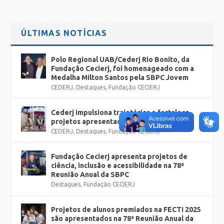
ÚLTIMAS NOTÍCIAS
Polo Regional UAB/Cederj Rio Bonito, da
Fundação Cecierj, foi homenageado com a
Medalha Milton Santos pela SBPC Jovem
CEDERJ
,
Destaques
,
Fundação CECIERJ
Cederj impulsiona trajetórias e fortalece
projetos apresentados na SBPC
CEDERJ
,
Destaques
,
Fundação CECIERJ
Fundação Cecierj apresenta projetos de
ciência, inclusão e acessibilidade na 78ª
Reunião Anual da SBPC
Destaques
,
Fundação CECIERJ
Projetos de alunos premiados na FECTI 2025
são apresentados na 78ª Reunião Anual da