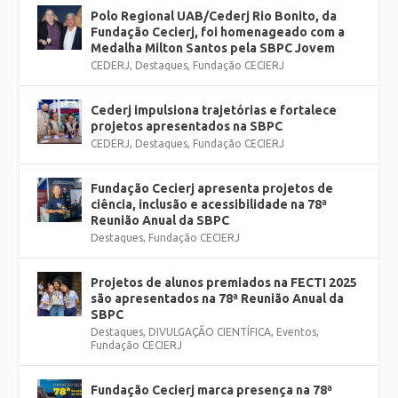
Polo Regional UAB/Cederj Rio Bonito, da
Fundação Cecierj, foi homenageado com a
Medalha Milton Santos pela SBPC Jovem
CEDERJ
,
Destaques
,
Fundação CECIERJ
Cederj impulsiona trajetórias e fortalece
projetos apresentados na SBPC
CEDERJ
,
Destaques
,
Fundação CECIERJ
Fundação Cecierj apresenta projetos de
ciência, inclusão e acessibilidade na 78ª
Reunião Anual da SBPC
Destaques
,
Fundação CECIERJ
Projetos de alunos premiados na FECTI 2025
são apresentados na 78ª Reunião Anual da
SBPC
Destaques
,
DIVULGAÇÃO CIENTÍFICA
,
Eventos
,
Fundação CECIERJ
Fundação Cecierj marca presença na 78ª