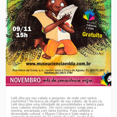
Lelê olha pro seu cabelo e pergunta: de onde vem tantos
cachinhos? Na busca da origem de seu cabelo, de lá pra cá,
Lelê descobre uma infinidade de possibilidades e beleza para
seus cabelos enrolados. Um novo universo surge para a
menina, encantada com tanta história. Para celebrar a
diversidade cultural, o Museu Ciência e Vida realiza a
contação de história de “O cabelo de Lelê”, no dia 9 de