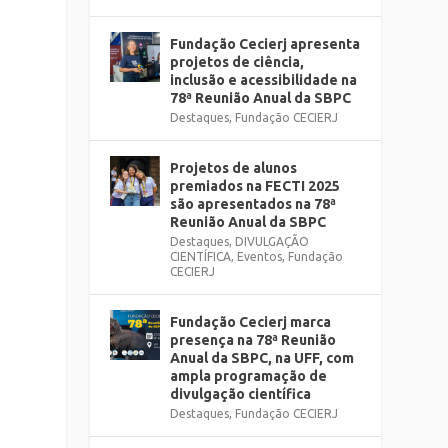
Fundação Cecierj apresenta
projetos de ciência,
inclusão e acessibilidade na
78ª Reunião Anual da SBPC
Destaques
,
Fundação CECIERJ
Projetos de alunos
premiados na FECTI 2025
são apresentados na 78ª
Reunião Anual da SBPC
Destaques
,
DIVULGAÇÃO
CIENTÍFICA
,
Eventos
,
Fundação
CECIERJ
Fundação Cecierj marca
presença na 78ª Reunião
Anual da SBPC, na UFF, com
ampla programação de
divulgação científica
Destaques
,
Fundação CECIERJ