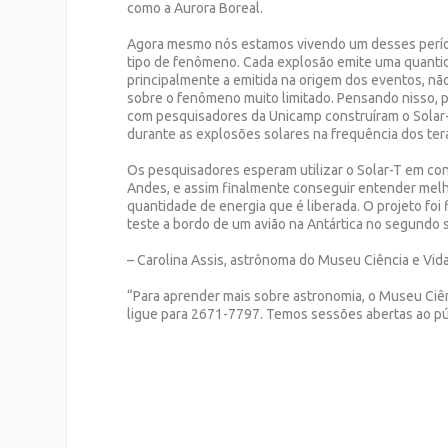
como a Aurora Boreal.
Agora mesmo nós estamos vivendo um desses perío
tipo de fenômeno. Cada explosão emite uma quantid
principalmente a emitida na origem dos eventos, n
sobre o fenômeno muito limitado. Pensando nisso,
com pesquisadores da Unicamp construíram o Solar-T,
durante as explosões solares na frequência dos tera
Os pesquisadores esperam utilizar o Solar-T em con
Andes, e assim finalmente conseguir entender mel
quantidade de energia que é liberada. O projeto foi
teste a bordo de um avião na Antártica no segundo
– Carolina Assis, astrônoma do Museu Ciência e Vida
“Para aprender mais sobre astronomia, o Museu Ciên
ligue para 2671-7797. Temos sessões abertas ao pú