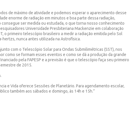
dos de máximo de atividade e podemos esperar o aparecimento desse
ade enorme de radiação em minutos e boa parte dessa radiação,
ão consegue ser medida ou estudada, o que torna nosso conhecimento
 pesquisadores Universidade Presbiteriana Mackenzie em colaboração
 o primeiro telescópio brasileiro a medir a radiação emitida pelo Sol
-hertzs, nunca antes utilizada na Astrofísica.
junto com o Telescópio Solar para Ondas Submilimétricas (SST), nos
hor como se formam esses eventos e como se dá a produção da grande
 financiado pela FAPESP e a previsão é que o telescópio faça seu primeiro
 semestre de 2015.
.
cia e Vida oferece Sessões de Planetário. Para agendamento escolar,
blico também aos sábados e domingo, às 14h e 15h.”