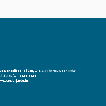
ua Benedito Hipólito, 216
, Cidade Nova, 11º andar
elefone:
(21) 2334-7434
ww.cecierj.edu.br