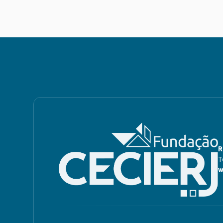
R
T
w