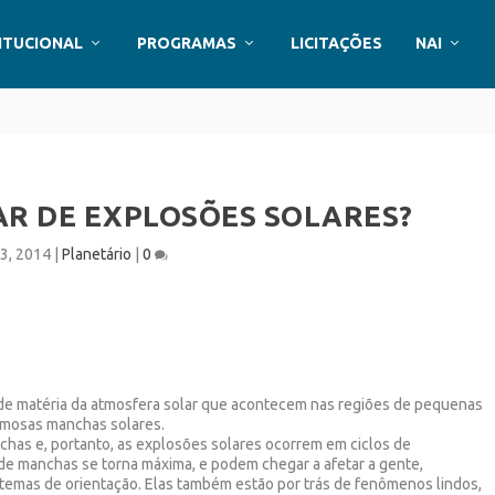
ITUCIONAL
PROGRAMAS
LICITAÇÕES
NAI
AR DE EXPLOSÕES SOLARES?
 3, 2014
|
Planetário
|
0
de matéria da atmosfera solar que acontecem nas regiões de pequenas
famosas manchas solares.
as e, portanto, as explosões solares ocorrem em ciclos de
e manchas se torna máxima, e podem chegar a afetar a gente,
stemas de orientação. Elas também estão por trás de fenômenos lindos,