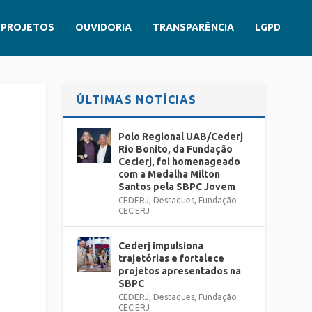
PROJETOS
OUVIDORIA
TRANSPARÊNCIA
LGPD
ÚLTIMAS NOTÍCIAS
Polo Regional UAB/Cederj
Rio Bonito, da Fundação
Cecierj, foi homenageado
com a Medalha Milton
Santos pela SBPC Jovem
CEDERJ
,
Destaques
,
Fundação
CECIERJ
Cederj impulsiona
trajetórias e fortalece
projetos apresentados na
SBPC
CEDERJ
,
Destaques
,
Fundação
CECIERJ