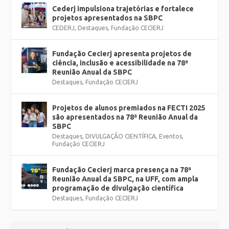
Cederj impulsiona trajetórias e fortalece
projetos apresentados na SBPC
CEDERJ
,
Destaques
,
Fundação CECIERJ
Fundação Cecierj apresenta projetos de
ciência, inclusão e acessibilidade na 78ª
Reunião Anual da SBPC
Destaques
,
Fundação CECIERJ
Projetos de alunos premiados na FECTI 2025
são apresentados na 78ª Reunião Anual da
SBPC
Destaques
,
DIVULGAÇÃO CIENTÍFICA
,
Eventos
,
Fundação CECIERJ
Fundação Cecierj marca presença na 78ª
Reunião Anual da SBPC, na UFF, com ampla
programação de divulgação científica
Destaques
,
Fundação CECIERJ