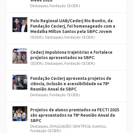
Destaques
,
Fundação CECIERJ
Polo Regional UAB/Cederj Rio Bonito, da
Fundação Cecierj, foi homenageado com a
Medalha Milton Santos pela SBPC Jovem
CEDERJ
,
Destaques
,
Fundação CECIERJ
Cederj impulsiona trajetórias e fortalece
projetos apresentados na SBPC
CEDERJ
,
Destaques
,
Fundação CECIERJ
Fundação Cecierj apresenta projetos de
ciência, inclusão e acessibilidade na 78ª
Reunião Anual da SBPC
Destaques
,
Fundação CECIERJ
Projetos de alunos premiados na FECTI 2025
são apresentados na 78ª Reunião Anual da
SBPC
Destaques
,
DIVULGAÇÃO CIENTÍFICA
,
Eventos
,
Fundação CECIERJ