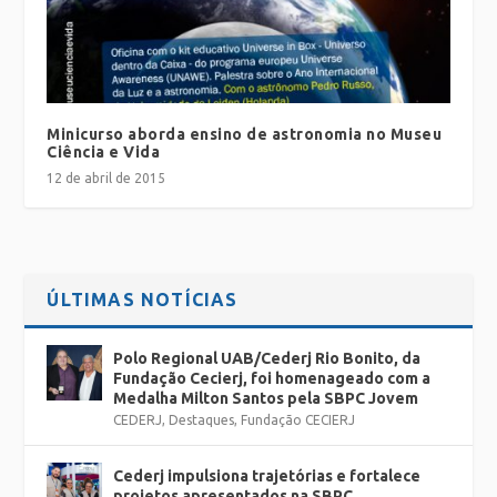
Minicurso aborda ensino de astronomia no Museu
Ciência e Vida
12 de abril de 2015
ÚLTIMAS NOTÍCIAS
Polo Regional UAB/Cederj Rio Bonito, da
Fundação Cecierj, foi homenageado com a
Medalha Milton Santos pela SBPC Jovem
CEDERJ
,
Destaques
,
Fundação CECIERJ
Cederj impulsiona trajetórias e fortalece
projetos apresentados na SBPC