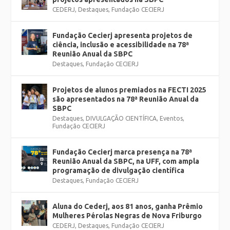
CEDERJ
,
Destaques
,
Fundação CECIERJ
Fundação Cecierj apresenta projetos de
ciência, inclusão e acessibilidade na 78ª
Reunião Anual da SBPC
Destaques
,
Fundação CECIERJ
Projetos de alunos premiados na FECTI 2025
são apresentados na 78ª Reunião Anual da
SBPC
Destaques
,
DIVULGAÇÃO CIENTÍFICA
,
Eventos
,
Fundação CECIERJ
Fundação Cecierj marca presença na 78ª
Reunião Anual da SBPC, na UFF, com ampla
programação de divulgação científica
Destaques
,
Fundação CECIERJ
Aluna do Cederj, aos 81 anos, ganha Prêmio
Mulheres Pérolas Negras de Nova Friburgo
CEDERJ
,
Destaques
,
Fundação CECIERJ