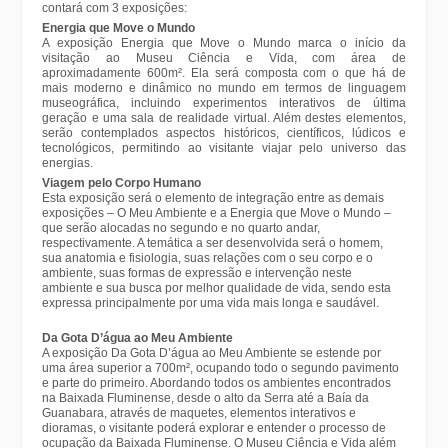
contará com 3 exposições:
Energia que Move o Mundo
A exposição Energia que Move o Mundo marca o início da
visitação ao Museu Ciência e Vida, com área de
aproximadamente 600m². Ela será composta com o que há de
mais moderno e dinâmico no mundo em termos de linguagem
museográfica, incluindo experimentos interativos de última
geração e uma sala de realidade virtual. Além destes elementos,
serão contemplados aspectos históricos, científicos, lúdicos e
tecnológicos, permitindo ao visitante viajar pelo universo das
energias.
Viagem pelo Corpo Humano
Esta exposição será o elemento de integração entre as demais
exposições – O Meu Ambiente e a Energia que Move o Mundo –
que serão alocadas no segundo e no quarto andar,
respectivamente. A temática a ser desenvolvida será o homem,
sua anatomia e fisiologia, suas relações com o seu corpo e o
ambiente, suas formas de expressão e intervenção neste
ambiente e sua busca por melhor qualidade de vida, sendo esta
expressa principalmente por uma vida mais longa e saudável.
Da Gota D’água ao Meu Ambiente
A exposição Da Gota D’água ao Meu Ambiente se estende por
uma área superior a 700m², ocupando todo o segundo pavimento
e parte do primeiro. Abordando todos os ambientes encontrados
na Baixada Fluminense, desde o alto da Serra até a Baía da
Guanabara, através de maquetes, elementos interativos e
dioramas, o visitante poderá explorar e entender o processo de
ocupação da Baixada Fluminense. O Museu Ciência e Vida além