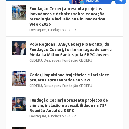
Fundação Cecierj apresenta projetos
inovadores e debates sobre educação,
tecnologia e inclusão no Rio Innovation
Week 2026
Destaques
,
Fundação CECIERJ
Polo Regional UAB/Cederj Rio Bonito, da
Fundação Cecierj, foi homenageado com a
Medalha Milton Santos pela SBPC Jovem
CEDERJ
,
Destaques
,
Fundação CECIERJ
Cederj impulsiona trajetórias e fortalece
projetos apresentados na SBPC
CEDERJ
,
Destaques
,
Fundação CECIERJ
Fundação Cecierj apresenta projetos de
ciência, inclusão e acessibilidade na 78ª
Reunião Anual da SBPC
Destaques
,
Fundação CECIERJ