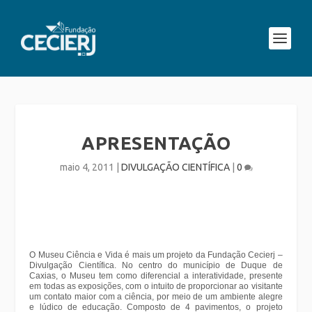
APRESENTAÇÃO
maio 4, 2011
|
DIVULGAÇÃO CIENTÍFICA
|
0
O Museu Ciência e Vida é mais um projeto da Fundação Cecierj –
Divulgação Científica. No centro do município de Duque de
Caxias, o Museu tem como diferencial a interatividade, presente
em todas as exposições, com o intuito de proporcionar ao visitante
um contato maior com a ciência, por meio de um ambiente alegre
e lúdico de educação. Composto de 4 pavimentos, o projeto