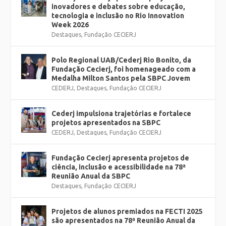
inovadores e debates sobre educação,
tecnologia e inclusão no Rio Innovation
Week 2026
Destaques
,
Fundação CECIERJ
Polo Regional UAB/Cederj Rio Bonito, da
Fundação Cecierj, foi homenageado com a
Medalha Milton Santos pela SBPC Jovem
CEDERJ
,
Destaques
,
Fundação CECIERJ
Cederj impulsiona trajetórias e fortalece
projetos apresentados na SBPC
CEDERJ
,
Destaques
,
Fundação CECIERJ
Fundação Cecierj apresenta projetos de
ciência, inclusão e acessibilidade na 78ª
Reunião Anual da SBPC
Destaques
,
Fundação CECIERJ
Projetos de alunos premiados na FECTI 2025
são apresentados na 78ª Reunião Anual da