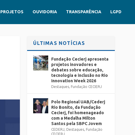
PROJETOS
OUVIDORIA
TRANSPARÊNCIA
LGPD
ÚLTIMAS NOTÍCIAS
Fundação Cecierj apresenta
projetos inovadores e
debates sobre educação,
tecnologia e inclusão no Rio
Innovation Week 2026
Destaques
,
Fundação CECIERJ
Polo Regional UAB/Cederj
Rio Bonito, da Fundação
Cecierj, foi homenageado
com a Medalha Milton
Santos pela SBPC Jovem
CEDERJ
,
Destaques
,
Fundação
CECIERJ