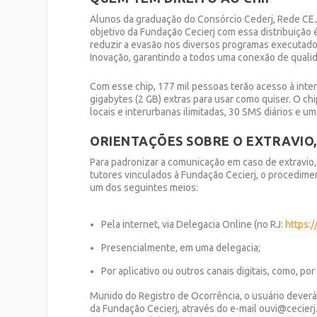
Alunos da graduação do Consórcio Cederj, Rede CEJA,
objetivo da Fundação Cecierj com essa distribuição é 
reduzir a evasão nos diversos programas executados
Inovação, garantindo a todos uma conexão de quali
Com esse chip, 177 mil pessoas terão acesso à inter
gigabytes (2 GB) extras para usar como quiser. O ch
locais e interurbanas ilimitadas, 30 SMS diários e u
ORIENTAÇÕES SOBRE O EXTRAVIO
Para padronizar a comunicação em caso de extravio,
tutores vinculados à Fundação Cecierj, o procedimen
um dos seguintes meios:
Pela internet, via Delegacia Online (no RJ:
https:/
Presencialmente, em uma delegacia;
Por aplicativo ou outros canais digitais, como, po
Munido do Registro de Ocorrência, o usuário deverá
da Fundação Cecierj, através do e-mail ouvi@cecierj