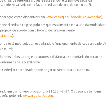
s chips de telefonia móvel já está sendo feita na nova sede da
, Cidade Nova. Veja como fazer a retirada de acordo com o perfil:
 endereços estão disponíveis em
www.cecierj.edu.br/rede-ceja/escolas
);
sencial retira o chip no polo em que está inscrito e o aluno da modalidad
 projeto, de acordo com o horário de funcionamento
estamos/
).
j onde está matriculado, respeitando o funcionamento de cada unidade. A
 e mural;
rar nos Polos Cederj e os tutores a distância na secretaria do curso na
á informada pela plataforma;
ia Cederj: o coordenador pode pegar na secretaria do curso na
ndendo em um número provisório, o 21 2334-7434. Os usuários também
uveRJ pelo link
www.rj.gov.br/ouverj
;