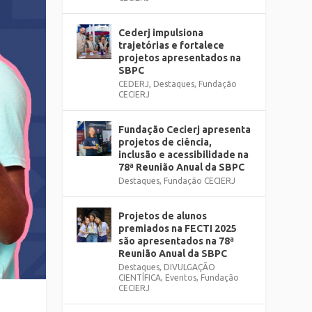
Cederj impulsiona
trajetórias e fortalece
projetos apresentados na
SBPC
CEDERJ
,
Destaques
,
Fundação
CECIERJ
Fundação Cecierj apresenta
projetos de ciência,
inclusão e acessibilidade na
78ª Reunião Anual da SBPC
Destaques
,
Fundação CECIERJ
Projetos de alunos
premiados na FECTI 2025
são apresentados na 78ª
Reunião Anual da SBPC
Destaques
,
DIVULGAÇÃO
CIENTÍFICA
,
Eventos
,
Fundação
CECIERJ