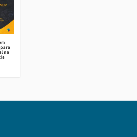
 em
epara
l na
ia