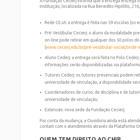
A Fundação Cecierj informa que a entrega entrega do
instituição, localizada na Rua Benedito Hipólito, 216
Rede CEJA: a entrega é feita nas 59 escolas (os
Pré-Vestibular Cecierj: o aluno da modalidade pre
on-line pode retirar em qualquer dos 50 polos do
(
www.cecierj.edu.br/pre-vestibular-social/onde-
Aluno Cederj: a entrega será feita no Polo Ceder
informações serão disponibilizadas via plataforma
Tutores Cederj: os tutores presenciais podem reti
universidade de vinculação, a disponibilidade ser
Coordenadores de curso, de disciplina e de tutor
universidade de vinculação;
Extensão: nova sede da Fundação Cecierj.
Por conta da mudança, a Ouvidoria ainda está ate
contam com o atendimento através da Plataforma O
QUEM TEM DIREITO AO CHIP