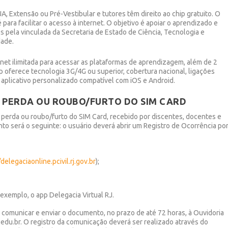
 Extensão ou Pré-Vestibular e tutores têm direito ao chip gratuito. O
para facilitar o acesso à internet. O objetivo é apoiar o aprendizado e
 pela vinculada da Secretaria de Estado de Ciência, Tecnologia e
dade.
net ilimitada para acessar as plataformas de aprendizagem, além de 2
ip oferece tecnologia 3G/4G ou superior, cobertura nacional, ligações
m aplicativo personalizado compatível com iOS e Android.
, PERDA OU ROUBO/FURTO DO SIM CARD
 perda ou roubo/furto do SIM Card, recebido por discentes, docentes e
to será o seguinte: o usuário deverá abrir um Registro de Ocorrência po
/delegaciaonline.pcivil.rj.gov.br
);
r exemplo, o app Delegacia Virtual RJ.
 comunicar e enviar o documento, no prazo de até 72 horas, à Ouvidoria
.edu.br. O registro da comunicação deverá ser realizado através do