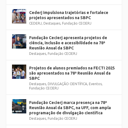
Cederj impulsiona trajetórias e fortalece
projetos apresentados na SBPC
CEDERJ
,
Destaques
,
Fundação CECIERJ
Fundação Cecierj apresenta projetos de
ciência, inclusão e acessibilidade na 78ª
Reunião Anual da SBPC
Destaques
,
Fundação CECIERJ
Projetos de alunos premiados na FECTI 2025
são apresentados na 78ª Reunião Anual da
SBPC
Destaques
,
DIVULGAÇÃO CIENTÍFICA
,
Eventos
,
Fundação CECIERJ
Fundação Cecierj marca presença na 78ª
Reunião Anual da SBPC, na UFF, com ampla
programação de divulgação científica
Destaques
,
Fundação CECIERJ