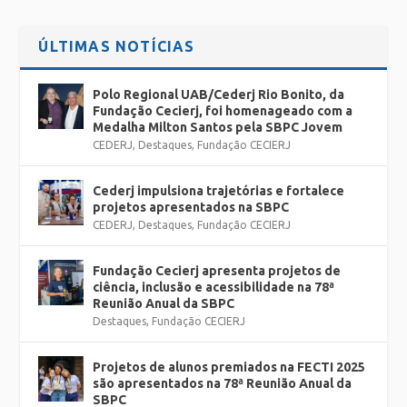
ÚLTIMAS NOTÍCIAS
Polo Regional UAB/Cederj Rio Bonito, da
Fundação Cecierj, foi homenageado com a
Medalha Milton Santos pela SBPC Jovem
CEDERJ
,
Destaques
,
Fundação CECIERJ
Cederj impulsiona trajetórias e fortalece
projetos apresentados na SBPC
CEDERJ
,
Destaques
,
Fundação CECIERJ
Fundação Cecierj apresenta projetos de
ciência, inclusão e acessibilidade na 78ª
Reunião Anual da SBPC
Destaques
,
Fundação CECIERJ
Projetos de alunos premiados na FECTI 2025
são apresentados na 78ª Reunião Anual da
SBPC