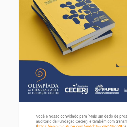
Você é nosso convidado para ‘Mais um dedo de prosa’
auditório da Fundação Cecierj, e também com transm
(
https://www.youtube.com/watch?v=xBgVrFqg0to
)