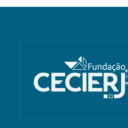
R
T
w