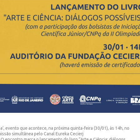
, evento que acontece, na próxima quinta-feira (30/01), às 14h, no
issão simultânea pelo Canal Eureka Cecierj
. O encontro marca o lançamento do livro “Arte e Ciência: diálogos