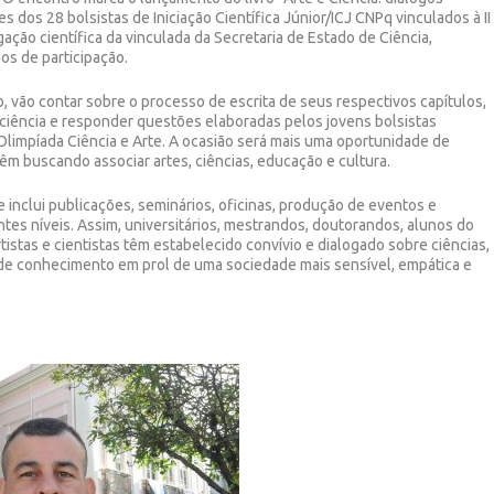
s dos 28 bolsistas de Iniciação Científica Júnior/ICJ CNPq vinculados à II
lgação científica da vinculada da Secretaria de Estado de Ciência,
os de participação.
o, vão contar sobre o processo de escrita de seus respectivos capítulos,
ciência e responder questões elaboradas pelos jovens bolsistas
limpíada Ciência e Arte. A ocasião será mais uma oportunidade de
vêm buscando associar artes, ciências, educação e cultura.
e inclui publicações, seminários, oficinas, produção de eventos e
tes níveis. Assim, universitários, mestrandos, doutorandos, alunos do
istas e cientistas têm estabelecido convívio e dialogado sobre ciências,
 de conhecimento em prol de uma sociedade mais sensível, empática e