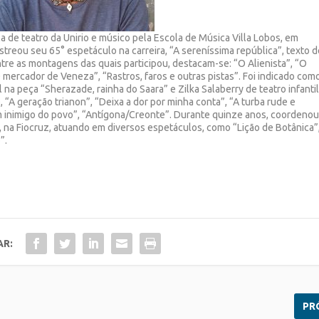
 de teatro da Unirio e músico pela Escola de Música Villa Lobos, em
streou seu 65° espetáculo na carreira, “A sereníssima república”, texto 
re as montagens das quais participou, destacam-se: “O Alienista”, “O
mercador de Veneza”, “Rastros, faros e outras pistas”. Foi indicado com
 na peça “Sherazade, rainha do Saara” e Zilka Salaberry de teatro infanti
 “A geração trianon”, “Deixa a dor por minha conta”, “A turba rude e
m inimigo do povo”, “Antígona/Creonte”. Durante quinze anos, coordeno
 na Fiocruz, atuando em diversos espetáculos, como “Lição de Botânica”
”.
AR:
PR