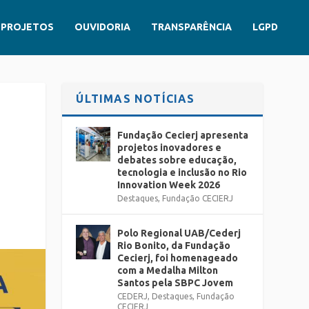
PROJETOS
OUVIDORIA
TRANSPARÊNCIA
LGPD
ÚLTIMAS NOTÍCIAS
Fundação Cecierj apresenta
projetos inovadores e
debates sobre educação,
tecnologia e inclusão no Rio
Innovation Week 2026
Destaques
,
Fundação CECIERJ
Polo Regional UAB/Cederj
Rio Bonito, da Fundação
Cecierj, foi homenageado
com a Medalha Milton
Santos pela SBPC Jovem
CEDERJ
,
Destaques
,
Fundação
CECIERJ