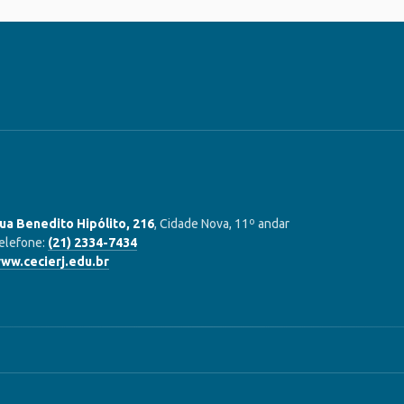
ua Benedito Hipólito, 216
, Cidade Nova, 11º andar
elefone:
(21) 2334-7434
ww.cecierj.edu.br