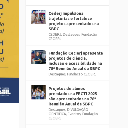
Cederj impulsiona
trajetórias e fortalece
projetos apresentados na
SBPC
CEDERJ
,
Destaques
,
Fundação
CECIERJ
Fundação Cecierj apresenta
projetos de ciência,
inclusão e acessibilidade na
78ª Reunião Anual da SBPC
Destaques
,
Fundação CECIERJ
Projetos de alunos
premiados na FECTI 2025
são apresentados na 78ª
Reunião Anual da SBPC
Destaques
,
DIVULGAÇÃO
CIENTÍFICA
,
Eventos
,
Fundação
CECIERJ