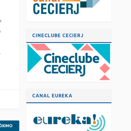
de
o
CINECLUBE CECIERJ
l
u
,
CANAL EUREKA
ÓXIMO