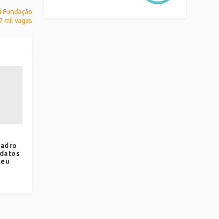
a Fundação
7 mil vagas
uadro
idatos
seu