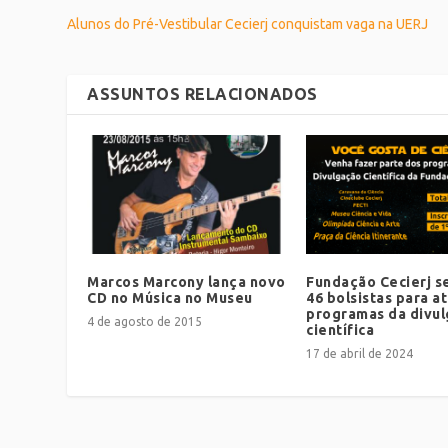
Alunos do Pré-Vestibular Cecierj conquistam vaga na UERJ
ASSUNTOS RELACIONADOS
Marcos Marcony lança novo
Fundação Cecierj s
CD no Música no Museu
46 bolsistas para a
programas da divu
4 de agosto de 2015
científica
17 de abril de 2024