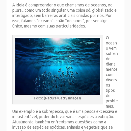
A ideia é compreender o que chamamos de oceanos, no
plural, como um todo singular, uma coisa só, globalizado e
interligado, sem barreiras artificiais criadas por nós. Por
isso, falamos “oceano” e não “oceanos”, por ser algo
único, mesmo com suas particularidades.
O
ocean
o vem
sofren
do
diaria
mente
com
divers
os
tipos
de
Foto: (Nature/Getty Images)
proble
mas.
Um exemplo é a sobrepesca, que é uma pesca excessiva e
insustentável, podendo levar várias espécies à extinção.
Atualmente, também enfrentamos questões como a
invasão de espécies exóticas, animais e vegetais que se