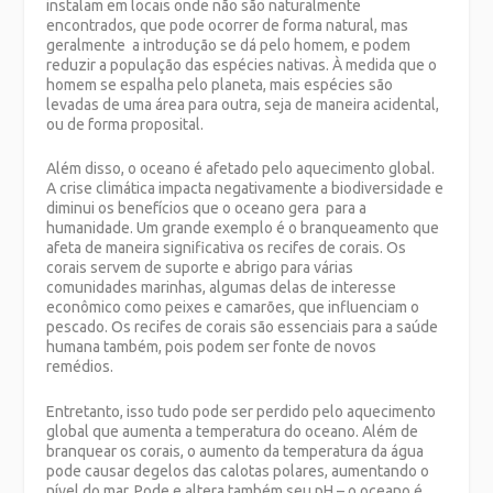
instalam em locais onde não são naturalmente
encontrados, que pode ocorrer de forma natural, mas
geralmente a introdução se dá pelo homem, e podem
reduzir a população das espécies nativas. À medida que o
homem se espalha pelo planeta, mais espécies são
levadas de uma área para outra, seja de maneira acidental,
ou de forma proposital.
Além disso, o oceano é afetado pelo aquecimento global.
A crise climática impacta negativamente a biodiversidade e
diminui os benefícios que o oceano gera para a
humanidade. Um grande exemplo é o branqueamento que
afeta de maneira significativa os recifes de corais. Os
corais servem de suporte e abrigo para várias
comunidades marinhas, algumas delas de interesse
econômico como peixes e camarões, que influenciam o
pescado. Os recifes de corais são essenciais para a saúde
humana também, pois podem ser fonte de novos
remédios.
Entretanto, isso tudo pode ser perdido pelo aquecimento
global que aumenta a temperatura do oceano. Além de
branquear os corais, o aumento da temperatura da água
pode causar degelos das calotas polares, aumentando o
nível do mar. Pode e altera também seu pH – o oceano é