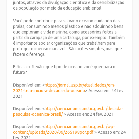
juntos, através da divulgação científica e da sensibilização
da população por meio da educação ambiental.
Você pode contribuir para salvar o oceano cuidando das
praias, consumindo menos plástico e não adquirindo bens
que exploram a vida marinha, como acessórios feitos a
partir da carapaça de uma tartaruga, por exemplo. Também
é importante apoiar organizações que trabalham para
proteger o imenso mar azul. São ações simples, mas que
fazem diferença.
E fica a reflexão: que tipo de oceano você quer para o
futuro?
Disponível em: <
https://jornal.usp.br/atualidades/em-
2021-tem-inicio-a-decada-do-oceano
> Acesso em: 24 fev.
2021
Disponível em: <
http://ciencianomar.mctic.gov.br/decada-
pesquisa-oceanica-brasil/
> Acesso em: 24 fev. 2021
Disponível em: <
http://ciencianomar.mctic.gov.br/wp-
content/uploads/2020/06/265198por.pdf
> Acesso em: 24
fev. 2021