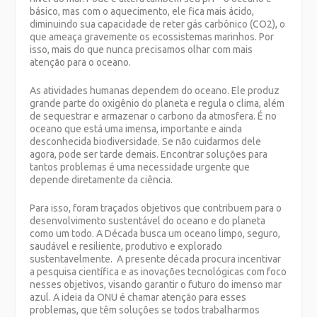
básico, mas com o aquecimento, ele fica mais ácido,
diminuindo sua capacidade de reter gás carbônico (CO
2
), o
que ameaça gravemente os ecossistemas marinhos. Por
isso, mais do que nunca precisamos olhar com mais
atenção para o oceano.
As atividades humanas dependem do oceano. Ele produz
grande parte do oxigênio do planeta e regula o clima, além
de sequestrar e armazenar o carbono da atmosfera. É no
oceano que está uma imensa, importante e ainda
desconhecida biodiversidade. Se não cuidarmos dele
agora, pode ser tarde demais. Encontrar soluções para
tantos problemas é uma necessidade urgente que
depende diretamente da ciência.
Para isso, foram traçados objetivos que contribuem para o
desenvolvimento sustentável do oceano e do planeta
como um todo. A Década busca um oceano limpo, seguro,
saudável e resiliente, produtivo e explorado
sustentavelmente. A presente década procura incentivar
a pesquisa científica e as inovações tecnológicas com foco
nesses objetivos, visando garantir o futuro do imenso mar
azul.
A ideia da ONU é chamar atenção para esses
problemas, que têm soluções se todos trabalharmos