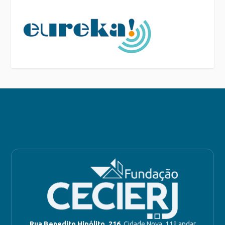
Rua Benedito Hipólito, 216
, Cidade Nova, 11º andar