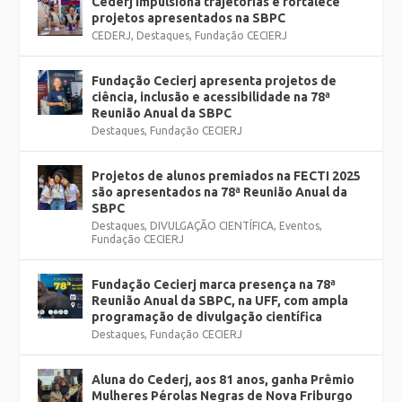
Cederj impulsiona trajetórias e fortalece
projetos apresentados na SBPC
CEDERJ
,
Destaques
,
Fundação CECIERJ
Fundação Cecierj apresenta projetos de
ciência, inclusão e acessibilidade na 78ª
Reunião Anual da SBPC
Destaques
,
Fundação CECIERJ
Projetos de alunos premiados na FECTI 2025
são apresentados na 78ª Reunião Anual da
SBPC
Destaques
,
DIVULGAÇÃO CIENTÍFICA
,
Eventos
,
Fundação CECIERJ
Fundação Cecierj marca presença na 78ª
Reunião Anual da SBPC, na UFF, com ampla
programação de divulgação científica
Destaques
,
Fundação CECIERJ
Aluna do Cederj, aos 81 anos, ganha Prêmio
Mulheres Pérolas Negras de Nova Friburgo