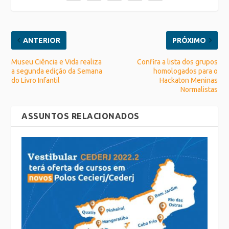
ANTERIOR
PRÓXIMO
Museu Ciência e Vida realiza
Confira a lista dos grupos
a segunda edição da Semana
homologados para o
do Livro Infantil
Hackaton Meninas
Normalistas
ASSUNTOS RELACIONADOS