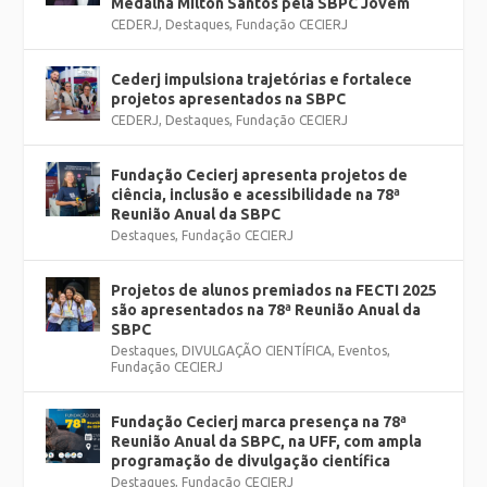
Medalha Milton Santos pela SBPC Jovem
CEDERJ
,
Destaques
,
Fundação CECIERJ
Cederj impulsiona trajetórias e fortalece
projetos apresentados na SBPC
CEDERJ
,
Destaques
,
Fundação CECIERJ
Fundação Cecierj apresenta projetos de
ciência, inclusão e acessibilidade na 78ª
Reunião Anual da SBPC
Destaques
,
Fundação CECIERJ
Projetos de alunos premiados na FECTI 2025
são apresentados na 78ª Reunião Anual da
SBPC
Destaques
,
DIVULGAÇÃO CIENTÍFICA
,
Eventos
,
Fundação CECIERJ
Fundação Cecierj marca presença na 78ª
Reunião Anual da SBPC, na UFF, com ampla
programação de divulgação científica
Destaques
,
Fundação CECIERJ