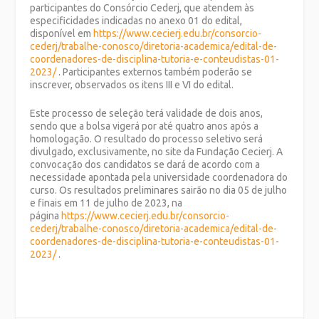
participantes do Consórcio Cederj, que atendem às
especificidades indicadas no anexo 01 do edital,
disponível em
https://www.cecierj.edu.br/consorcio-
cederj/trabalhe-conosco/diretoria-academica/edital-de-
coordenadores-de-disciplina-tutoria-e-conteudistas-01-
2023/
. Participantes externos também poderão se
inscrever, observados os itens III e VI do edital.
Este processo de seleção terá validade de dois anos,
sendo que a bolsa vigerá por até quatro anos após a
homologação. O resultado do processo seletivo será
divulgado, exclusivamente, no site da Fundação Cecierj. A
convocação dos candidatos se dará de acordo com a
necessidade apontada pela universidade coordenadora do
curso. Os resultados preliminares sairão no dia 05 de julho
e finais em 11 de julho de 2023, na
página
https://www.cecierj.edu.br/consorcio-
cederj/trabalhe-conosco/diretoria-academica/edital-de-
coordenadores-de-disciplina-tutoria-e-conteudistas-01-
2023/
.