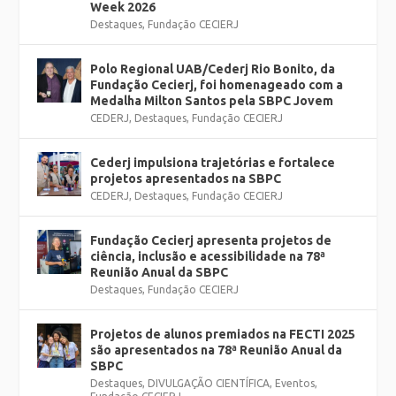
Week 2026
Destaques
,
Fundação CECIERJ
Polo Regional UAB/Cederj Rio Bonito, da
Fundação Cecierj, foi homenageado com a
Medalha Milton Santos pela SBPC Jovem
CEDERJ
,
Destaques
,
Fundação CECIERJ
Cederj impulsiona trajetórias e fortalece
projetos apresentados na SBPC
CEDERJ
,
Destaques
,
Fundação CECIERJ
Fundação Cecierj apresenta projetos de
ciência, inclusão e acessibilidade na 78ª
Reunião Anual da SBPC
Destaques
,
Fundação CECIERJ
Projetos de alunos premiados na FECTI 2025
são apresentados na 78ª Reunião Anual da
SBPC
Destaques
,
DIVULGAÇÃO CIENTÍFICA
,
Eventos
,