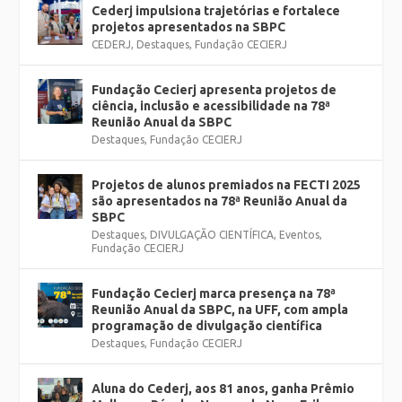
Cederj impulsiona trajetórias e fortalece
projetos apresentados na SBPC
CEDERJ
,
Destaques
,
Fundação CECIERJ
Fundação Cecierj apresenta projetos de
ciência, inclusão e acessibilidade na 78ª
Reunião Anual da SBPC
Destaques
,
Fundação CECIERJ
Projetos de alunos premiados na FECTI 2025
são apresentados na 78ª Reunião Anual da
SBPC
Destaques
,
DIVULGAÇÃO CIENTÍFICA
,
Eventos
,
Fundação CECIERJ
Fundação Cecierj marca presença na 78ª
Reunião Anual da SBPC, na UFF, com ampla
programação de divulgação científica
Destaques
,
Fundação CECIERJ
Aluna do Cederj, aos 81 anos, ganha Prêmio