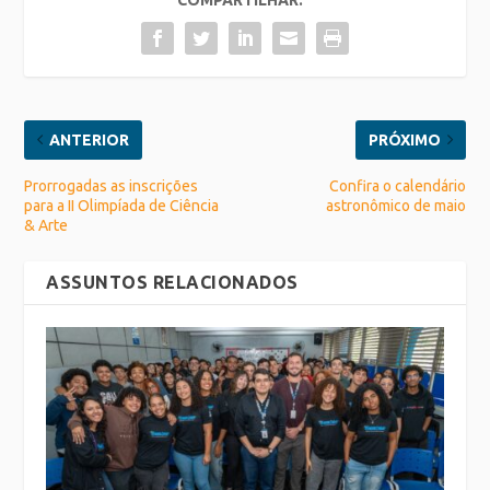
ANTERIOR
PRÓXIMO
Prorrogadas as inscrições
Confira o calendário
para a II Olimpíada de Ciência
astronômico de maio
& Arte
ASSUNTOS RELACIONADOS