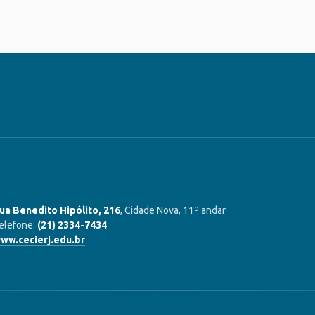
ua Benedito Hipólito, 216
, Cidade Nova, 11º andar
elefone:
(21) 2334-7434
ww.cecierj.edu.br