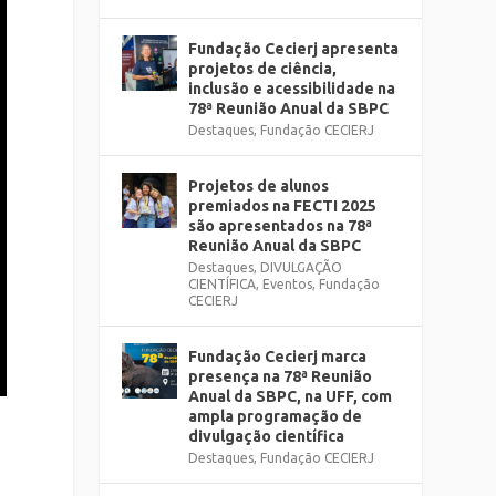
Fundação Cecierj apresenta
projetos de ciência,
inclusão e acessibilidade na
78ª Reunião Anual da SBPC
Destaques
,
Fundação CECIERJ
Projetos de alunos
premiados na FECTI 2025
são apresentados na 78ª
Reunião Anual da SBPC
Destaques
,
DIVULGAÇÃO
CIENTÍFICA
,
Eventos
,
Fundação
CECIERJ
Fundação Cecierj marca
presença na 78ª Reunião
Anual da SBPC, na UFF, com
ampla programação de
divulgação científica
Destaques
,
Fundação CECIERJ