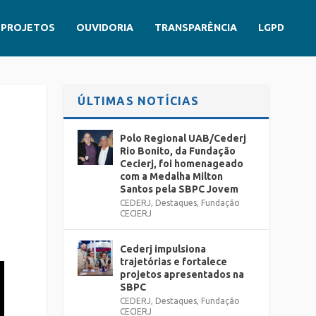
PROJETOS
OUVIDORIA
TRANSPARÊNCIA
LGPD
ÚLTIMAS NOTÍCIAS
Polo Regional UAB/Cederj
Rio Bonito, da Fundação
Cecierj, foi homenageado
com a Medalha Milton
Santos pela SBPC Jovem
CEDERJ
,
Destaques
,
Fundação
CECIERJ
Cederj impulsiona
trajetórias e fortalece
projetos apresentados na
SBPC
CEDERJ
,
Destaques
,
Fundação
CECIERJ