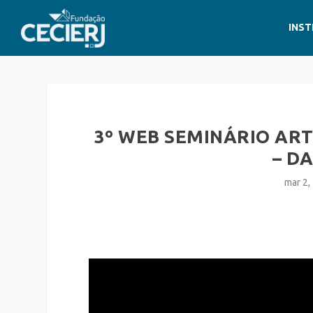
INST
3º WEB SEMINÁRIO ARTE
– D
mar 2,