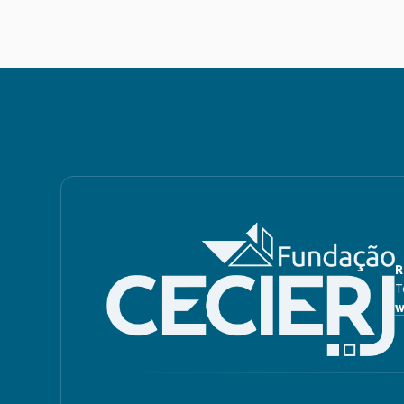
R
T
w