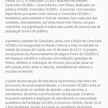
Desde 2015, o Cineclube CECIERJ atua em três frentes:
Cineclube CECIERJ – Cineclubinho, com filmes dedicados ao
público infantil; Cineclube CECIERJ – Essencial, com sessões
imperdíveis pra quem curte cinema; e Cineclube CECIERJ –
Romântico, para embalar o final de semana. Para cada uma das
unidades, mensalmente, um tema reúne três filmes, um para
cada linha. A programação é elaborada a partir de uma escuta da
população local e do público
A primeira unidade do Cineclube, ainda com o título de Cineclube
CEDERJ, foi inaugurada no Museu Ciência e Vida, localizado na
cidade de Duque de Caxias, em 10 de maio de 2012. O projeto
inicial previa seu funcionamento em alguns Polos do CEDERJ e
em espaços científico-culturais com exibições gratuitas de
filmes, debates e realização de oficinas, buscando atuar na
articulação entre artes e ciências, sensibilizando olhares e
escutas ao mundo.
A partir da percepção da relevância da presença das artes em
processos de ensino/aprendizado, o Cineclube CECIERJ está se
reestruturando no sentido de atender, cada vez mais, a
estudantes, docentes e profissionais da educação. Estamos
buscando também a ampliação do atendimento à comunidade
acadêmica da Fundação CECIERJ (Consórcio CEDERJ, Rede CEJA
e Pré-Vestibular Social), incluindo os servidores da própria