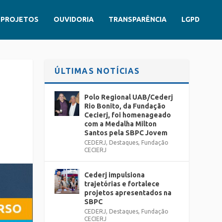
PROJETOS
OUVIDORIA
TRANSPARÊNCIA
LGPD
ÚLTIMAS NOTÍCIAS
Polo Regional UAB/Cederj
Rio Bonito, da Fundação
Cecierj, foi homenageado
com a Medalha Milton
Santos pela SBPC Jovem
CEDERJ
,
Destaques
,
Fundação
CECIERJ
Cederj impulsiona
trajetórias e fortalece
projetos apresentados na
SBPC
CEDERJ
,
Destaques
,
Fundação
CECIERJ