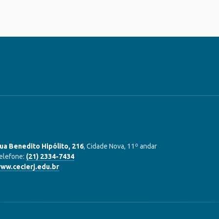
ua Benedito Hipólito, 216
, Cidade Nova, 11º andar
elefone:
(21) 2334-7434
ww.cecierj.edu.br