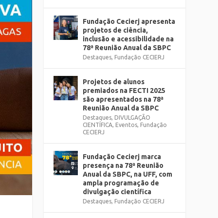
Fundação Cecierj apresenta
projetos de ciência,
inclusão e acessibilidade na
78ª Reunião Anual da SBPC
Destaques
,
Fundação CECIERJ
Projetos de alunos
premiados na FECTI 2025
são apresentados na 78ª
Reunião Anual da SBPC
Destaques
,
DIVULGAÇÃO
CIENTÍFICA
,
Eventos
,
Fundação
CECIERJ
Fundação Cecierj marca
presença na 78ª Reunião
Anual da SBPC, na UFF, com
ampla programação de
divulgação científica
Destaques
,
Fundação CECIERJ