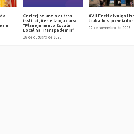
 do
Cecierj se une a outras
XVII Fecti divulga lis
instituições e lança curso
trabalhos premiados
es e
“Planejamento Escolar
27 de novembro de 2023
s
Local na Transpademia”
28 de outubro de 2020