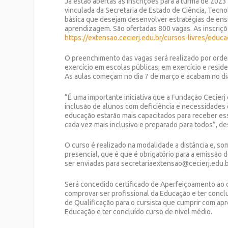
Já estão abertas as inscrições para a turma de 2023
vinculada da Secretaria de Estado de Ciência, Tecnol
básica que desejam desenvolver estratégias de ensi
aprendizagem. São ofertadas 800 vagas. As inscriçõ
https://extensao.cecierj.edu.br/cursos-livres/educa
O preenchimento das vagas será realizado por ordem
exercício em escolas públicas; em exercício e resid
As aulas começam no dia 7 de março e acabam no d
“É uma importante iniciativa que a Fundação Cecierj 
inclusão de alunos com deficiência e necessidades 
educação estarão mais capacitados para receber e
cada vez mais inclusivo e preparado para todos”, de
O curso é realizado na modalidade a distância e, so
presencial, que é que é obrigatório para a emissão 
ser enviadas para secretariaextensao@cecierj.edu.b
Será concedido certificado de Aperfeiçoamento ao c
comprovar ser profissional da Educação e ter conclu
de Qualificação para o cursista que cumprir com apr
Educação e ter concluído curso de nível médio.