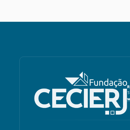
R
T
w