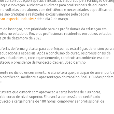
 do curso Educação Especial e Inclusiva, elaborado pela Fundação Cecierj
ogia e Inovação. A iniciativa é voltada para profissionais da educação
no voltadas para alunos com deficiência e necessidades específicas de
es são gratuitas e realizadas exclusivamente pela página
cao-especial-inclusiva/
até o dia 2 de março.
 de inscrição, com prioridade para os profissionais da educação em
entes no estado do Rio; e os profissionais residentes em outros estados.
ia 20 de dezembro de 2023.
oferta, de forma gratuita, para aperfeiçoar as estratégias de ensino para 
educacionais especiais. Após a conclusão do curso, os profissionais de
sses estudantes e, consequentemente, construir um ambiente escolar
stacou o presidente da Fundação Cecierj, João Carrilho.
mente no dia do encerramento, o aluno terá que participar de um encontr
do certificado, mediante a apresentação do trabalho final. Dúvidas podem
r.
ursista que cumprir com aprovação a carga horária de 180 horas,
ído curso de nível superior. E haverá a concessão de certificado
ovação a carga horária de 180 horas, comprovar ser profissional da