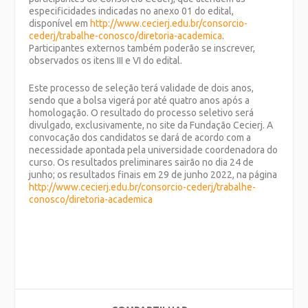
especificidades indicadas no anexo 01 do edital,
disponível em
http://www.cecierj.edu.br/consorcio-
cederj/trabalhe-conosco/diretoria-academica
.
Participantes externos também poderão se inscrever,
observados os itens III e VI do edital.
Este processo de seleção terá validade de dois anos,
sendo que a bolsa vigerá por até quatro anos após a
homologação. O resultado do processo seletivo será
divulgado, exclusivamente, no site da Fundação Cecierj. A
convocação dos candidatos se dará de acordo com a
necessidade apontada pela universidade coordenadora do
curso. Os resultados preliminares sairão no dia 24 de
junho; os resultados finais em 29 de junho 2022, na página
http://www.cecierj.edu.br/consorcio-cederj/trabalhe-
conosco/diretoria-academica