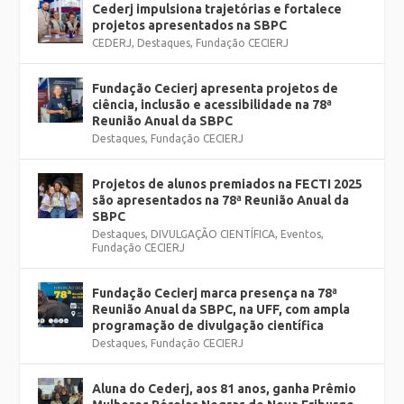
Cederj impulsiona trajetórias e fortalece
projetos apresentados na SBPC
CEDERJ
,
Destaques
,
Fundação CECIERJ
Fundação Cecierj apresenta projetos de
ciência, inclusão e acessibilidade na 78ª
Reunião Anual da SBPC
Destaques
,
Fundação CECIERJ
Projetos de alunos premiados na FECTI 2025
são apresentados na 78ª Reunião Anual da
SBPC
Destaques
,
DIVULGAÇÃO CIENTÍFICA
,
Eventos
,
Fundação CECIERJ
Fundação Cecierj marca presença na 78ª
Reunião Anual da SBPC, na UFF, com ampla
programação de divulgação científica
Destaques
,
Fundação CECIERJ
Aluna do Cederj, aos 81 anos, ganha Prêmio