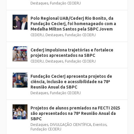
Destaques
,
Fundação CECIERJ
Polo Regional UAB/Cederj Rio Bonito, da
Fundação Cecierj, foi homenageado com a
Medalha Milton Santos pela SBPC Jovem
CEDERJ
,
Destaques
,
Fundação CECIERJ
Cederj impulsiona trajetórias e fortalece
projetos apresentados na SBPC
CEDERJ
,
Destaques
,
Fundação CECIERJ
Fundação Cecierj apresenta projetos de
ciência, inclusão e acessibilidade na 78ª
Reunião Anual da SBPC
Destaques
,
Fundação CECIERJ
Projetos de alunos premiados na FECTI 2025
são apresentados na 78ª Reunião Anual da
SBPC
Destaques
,
DIVULGAÇÃO CIENTÍFICA
,
Eventos
,
Fundação CECIERJ