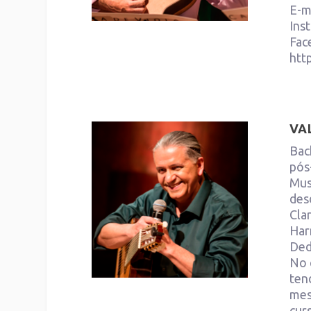
E-m
Ins
Fac
htt
VA
Bac
pós
Mus
des
Cla
Har
Ded
No 
ten
mes
cur