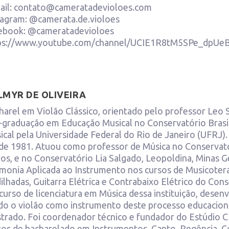
ail: contato@cameratadevioloes.com
tagram: @camerata.de.violoes
ebook: @cameratadevioloes
ps://www.youtube.com/channel/UCIE1R8tM5SPe_dpU
LMYR DE OLIVEIRA
harel em Violão Clássico, orientado pelo professor Leo S
-graduação em Educação Musical no Conservatório Brasi
ical pela Universidade Federal do Rio de Janeiro (UFRJ
de 1981. Atuou como professor de Música no Conserva
ros, e no Conservatório Lia Salgado, Leopoldina, Minas Ge
monia Aplicada ao Instrumento nos cursos de Musicoterapi
ilhadas, Guitarra Elétrica e Contrabaixo Elétrico do Con
curso de licenciatura em Música dessa instituição, dese
do o violão como instrumento deste processo educaciona
trado. Foi coordenador técnico e fundador do Estúdio
sos de bacharelado em Instrumentos, Canto, Regência, 