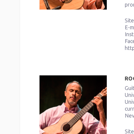
pro
Sit
E-m
Ins
Fac
htt
RO
Guit
Uni
Uni
cur
Nev
Sit