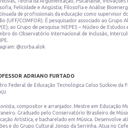
nitivas, Teoria da Argumentação, Psicanálise, Inovações P
osofia, Felicidade e Angústia; Filosofia e Análise Bioene
tinuada de profissionais da educação como supervisor d
io (UFF/COMFOR). É pesquisador associado ao Grupo Alt
(E); ao Grupo de pesquisa: NEPES – Núcleo de Estudos 
bro do Observatório Internacional de Inclusão, Intercul
IPE.
tagram: @zorba.alok
OFESSOR ADRIANO FURTADO
tro Federal de Educação Tecnológica Celso Suckow da 
açu
lonista, compositor e arranjador. Mestre em Educação Mu
Janeiro. Graduado pelo Conservatório Brasileiro de Músic
cação Artística, e bacharelado em Música. Desenvolve at
lões e do Grupo Cultural Jongo da Serrinha. Atua no Cefe