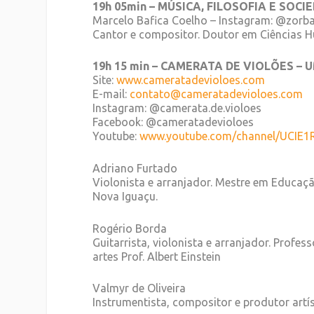
19h 05min – MÚSICA, FILOSOFIA E SOCI
Marcelo Bafica Coelho – Instagram: @zorba
Cantor e compositor. Doutor em Ciências H
19h 15 min – CAMERATA DE VIOLÕES –
Site:
www.cameratadevioloes.com
E-mail:
contato@cameratadevioloes.com
Instagram: @camerata.de.violoes
Facebook: @cameratadevioloes
Youtube:
www.youtube.com/channel/
UCIE1
Adriano Furtado
Violonista e arranjador. Mestre em Educaçã
Nova Iguaçu.
Rogério Borda
Guitarrista, violonista e arranjador. Profes
artes Prof. Albert Einstein
Valmyr de Oliveira
Instrumentista, compositor e produtor artí