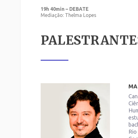
19h 40min – DEBATE
Mediação: Thelma Lopes
PALESTRANTE
MA
Can
Ciê
Hum
est
bac
Rio