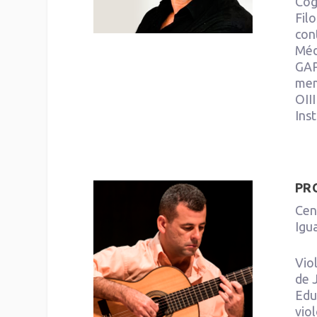
Cog
Fil
con
Méd
GAP
mem
OIII
Ins
PR
Cen
Igu
Vio
de 
Edu
vio