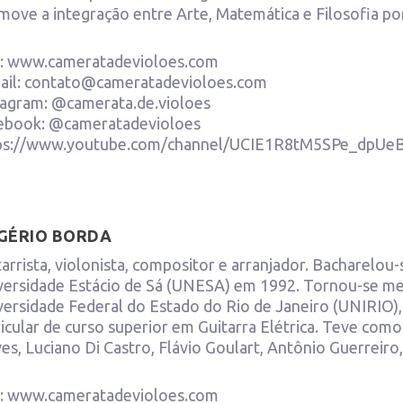
move a integração entre Arte, Matemática e Filosofia po
e: www.cameratadevioloes.com
ail: contato@cameratadevioloes.com
tagram: @camerata.de.violoes
ebook: @cameratadevioloes
ps://www.youtube.com/channel/UCIE1R8tM5SPe_dpU
GÉRIO BORDA
arrista, violonista, compositor e arranjador. Bacharelou-
versidade Estácio de Sá (UNESA) em 1992. Tornou-se me
versidade Federal do Estado do Rio de Janeiro (UNIRIO),
ricular de curso superior em Guitarra Elétrica. Teve com
es, Luciano Di Castro, Flávio Goulart, Antônio Guerreiro
e: www.cameratadevioloes.com