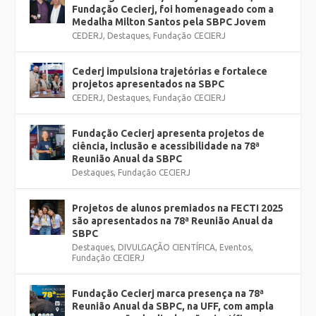
Fundação Cecierj, foi homenageado com a
Medalha Milton Santos pela SBPC Jovem
CEDERJ
,
Destaques
,
Fundação CECIERJ
Cederj impulsiona trajetórias e fortalece
projetos apresentados na SBPC
CEDERJ
,
Destaques
,
Fundação CECIERJ
Fundação Cecierj apresenta projetos de
ciência, inclusão e acessibilidade na 78ª
Reunião Anual da SBPC
Destaques
,
Fundação CECIERJ
Projetos de alunos premiados na FECTI 2025
são apresentados na 78ª Reunião Anual da
SBPC
Destaques
,
DIVULGAÇÃO CIENTÍFICA
,
Eventos
,
Fundação CECIERJ
Fundação Cecierj marca presença na 78ª
Reunião Anual da SBPC, na UFF, com ampla