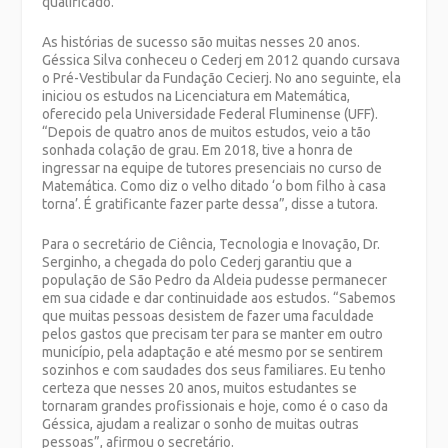
qualificado.
As histórias de sucesso são muitas nesses 20 anos.
Géssica
Silva
conheceu o Cederj em 2012 quando cursava
o Pré-Vestibular da Fundação Cecierj. No ano seguinte, ela
iniciou os estudos na Licenciatura em Matemática,
oferecido pela Universidade Federal Fluminense (UFF).
“Depois de quatro anos de muitos estudos, veio a tão
sonhada colação de grau. Em 2018, tive a honra de
ingressar na equipe de tutores presenciais no curso de
Matemática. Como diz o velho ditado ‘o bom filho à casa
torna’. É gratificante fazer parte dessa”, disse a tutora.
Para o secretário de Ciência, Tecnologia e Inovação, Dr.
Serginho, a chegada do polo Cederj garantiu que a
população de São Pedro da Aldeia pudesse permanecer
em sua cidade e dar continuidade aos estudos. “Sabemos
que muitas pessoas desistem de fazer uma faculdade
pelos gastos que precisam ter para se manter em outro
município, pela adaptação e até mesmo por se sentirem
sozinhos e com saudades dos seus familiares. Eu tenho
certeza que nesses 20 anos, muitos estudantes se
tornaram grandes profissionais e hoje, como é o caso da
Géssica, ajudam a realizar o sonho de muitas outras
pessoas”, afirmou o secretário.