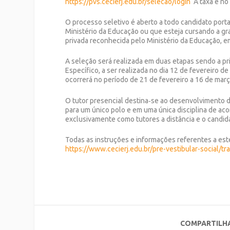
https://pvs.cecierj.edu.br/selecao/login
A taxa é no 
O processo seletivo é aberto a todo candidato porta
Ministério da Educação ou que esteja cursando a gra
privada reconhecida pelo Ministério da Educação, 
A seleção será realizada em duas etapas sendo a p
Específico, a ser realizada no dia 12 de fevereiro d
ocorrerá no período de 21 de fevereiro a 16 de març
O tutor presencial destina‐se ao desenvolvimento 
para um único polo e em uma única disciplina de aco
exclusivamente como tutores a distância e o candid
Todas as instruções e informações referentes a este
https://www.cecierj.edu.br/pre-vestibular-social/
COMPARTILH