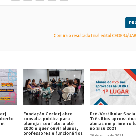
PR
n
Confira o resultado final edital CEDERJ/UA
erj
Fundação Cecierj abre
Pré-Vestibular Socia
aberto
consulta pública para
Três Rios aprova dua
em
planejar seu futuro até
alunas em primeiro l
2030 e quer ouvir alunos,
no Sisu 2021
professores e funcionários
20 de maio de 2021