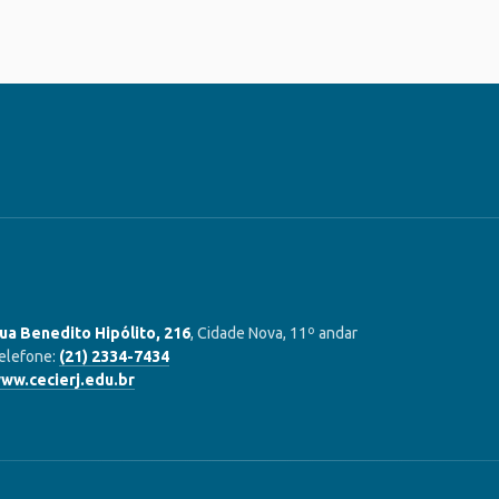
ua Benedito Hipólito, 216
, Cidade Nova, 11º andar
elefone:
(21) 2334-7434
ww.cecierj.edu.br