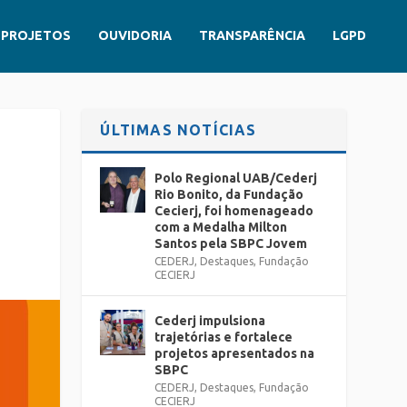
PROJETOS
OUVIDORIA
TRANSPARÊNCIA
LGPD
ÚLTIMAS NOTÍCIAS
Polo Regional UAB/Cederj
Rio Bonito, da Fundação
Cecierj, foi homenageado
com a Medalha Milton
Santos pela SBPC Jovem
CEDERJ
,
Destaques
,
Fundação
CECIERJ
Cederj impulsiona
trajetórias e fortalece
projetos apresentados na
SBPC
CEDERJ
,
Destaques
,
Fundação
CECIERJ