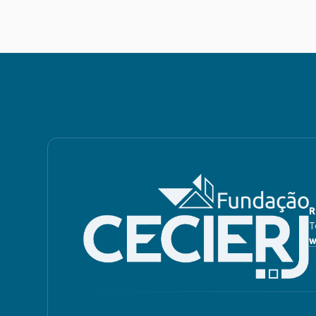
R
T
w