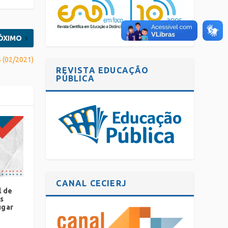
ÓXIMO
B (02/2021)
REVISTA EDUCAÇÃO
PÚBLICA
CANAL CECIERJ
l de
s
ugar