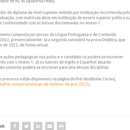
valor de R$ 40 (quarenta reais).
dor de diploma de nível superior emitido por instituição reconhecida pel
duação, com matrícula ativa, em instituição de ensino superior pública o
em conformidade com as bolsas discriminadas no Anexo 1.
rimeira composta por provas de Língua Portuguesa e de Conteúdo
e 2022, presencialmente. Já a segunda consistirá na prova Didática, que
o de 2022, de forma virtual.
de ações pedagógicas nos polos e o candidato só poderá se inscrever
rdo com o Anexo 1. Já os tutores de Inglês e Espanhol atuarão
ato somente poderá se inscrever para uma dessas disciplinas.
 processo estão disponíveis na página do Pré‐Vestibular Cecierj,
trabalhe-conosco/selecao-de-tutores-do-pvs-2022/
.
AR: