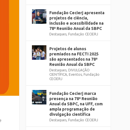
Fundação Cecierj apresenta
projetos de ciência,
inclusão e acessibilidade na
78ª Reunião Anual da SBPC
Destaques
,
Fundação CECIERJ
Projetos de alunos
premiados na FECTI 2025
são apresentados na 78ª
Reunião Anual da SBPC
Destaques
,
DIVULGAÇÃO
CIENTÍFICA
,
Eventos
,
Fundação
CECIERJ
Fundação Cecierj marca
presença na 78ª Reunião
Anual da SBPC, na UFF, com
ampla programação de
divulgação científica
e
Destaques
,
Fundação CECIERJ