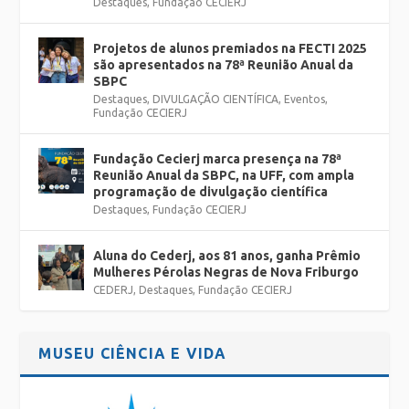
Destaques
,
Fundação CECIERJ
Projetos de alunos premiados na FECTI 2025
são apresentados na 78ª Reunião Anual da
SBPC
Destaques
,
DIVULGAÇÃO CIENTÍFICA
,
Eventos
,
Fundação CECIERJ
Fundação Cecierj marca presença na 78ª
Reunião Anual da SBPC, na UFF, com ampla
programação de divulgação científica
Destaques
,
Fundação CECIERJ
Aluna do Cederj, aos 81 anos, ganha Prêmio
Mulheres Pérolas Negras de Nova Friburgo
CEDERJ
,
Destaques
,
Fundação CECIERJ
MUSEU CIÊNCIA E VIDA