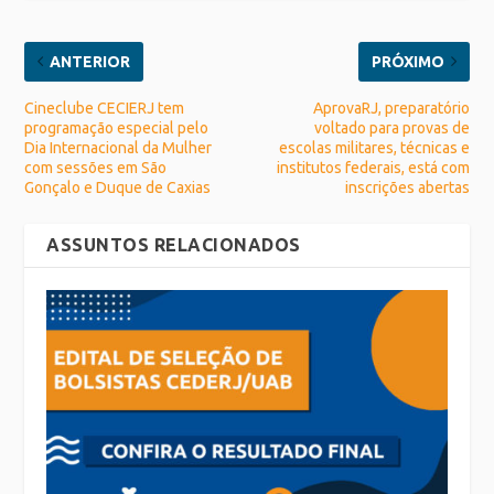
ANTERIOR
PRÓXIMO
Cineclube CECIERJ tem
AprovaRJ, preparatório
programação especial pelo
voltado para provas de
Dia Internacional da Mulher
escolas militares, técnicas e
com sessões em São
institutos federais, está com
Gonçalo e Duque de Caxias
inscrições abertas
ASSUNTOS RELACIONADOS