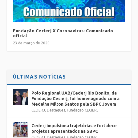
Fundação Cecierj X Coronavírus: Comunicado
oficial
23 de março de 2020
ÚLTIMAS NOTÍCIAS
Polo Regional UAB/Cederj Rio Bonito, da
Fundação Cecierj, foi homenageado com a
Medalha Milton Santos pela SBPC Jovem
CEDERJ
,
Destaques
,
Fundação CECIERJ
Cederj impulsiona trajetórias e fortalece
projetos apresentados na SBPC
CEDERJ
,
Destaques
,
Fundação CECIERJ