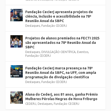
Fundação Cecierj apresenta projetos de
ciência, inclusão e acessibilidade na 78ª
Reunião Anual da SBPC
Destaques
,
Fundação CECIERJ
Projetos de alunos premiados na FECTI 2025
são apresentados na 78ª Reunião Anual da
SBPC
Destaques
,
DIVULGAÇÃO CIENTÍFICA
,
Eventos
,
Fundação CECIERJ
Fundação Cecierj marca presença na 78ª
Reunião Anual da SBPC, na UFF, com ampla
programação de divulgação científica
Destaques
,
Fundação CECIERJ
Aluna do Cederj, aos 81 anos, ganha Prêmio
Mulheres Pérolas Negras de Nova Friburgo
CEDERJ
,
Destaques
,
Fundação CECIERJ