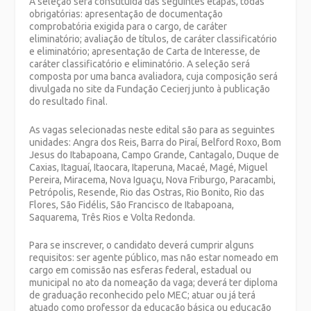
A seleção será constituída das seguintes etapas, todas
obrigatórias: apresentação de documentação
comprobatória exigida para o cargo, de caráter
eliminatório; avaliação de títulos, de caráter classificatório
e eliminatório; apresentação de Carta de Interesse, de
caráter classificatório e eliminatório. A seleção será
composta por uma banca avaliadora, cuja composição será
divulgada no site da Fundação Cecierj junto à publicação
do resultado final.
As vagas selecionadas neste edital são para as seguintes
unidades: Angra dos Reis, Barra do Piraí, Belford Roxo, Bom
Jesus do Itabapoana, Campo Grande, Cantagalo, Duque de
Caxias, Itaguaí, Itaocara, Itaperuna, Macaé, Magé, Miguel
Pereira, Miracema, Nova Iguaçu, Nova Friburgo, Paracambi,
Petrópolis, Resende, Rio das Ostras, Rio Bonito, Rio das
Flores, São Fidélis, São Francisco de Itabapoana,
Saquarema, Três Rios e Volta Redonda.
Para se inscrever, o candidato deverá cumprir alguns
requisitos: ser agente público, mas não estar nomeado em
cargo em comissão nas esferas federal, estadual ou
municipal no ato da nomeação da vaga; deverá ter diploma
de graduação reconhecido pelo MEC; atuar ou já terá
atuado como professor da educação básica ou educação