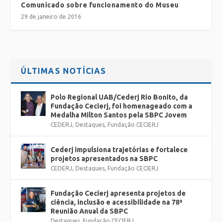
Comunicado sobre funcionamento do Museu
29 de janeiro de 2016
ÚLTIMAS NOTÍCIAS
Polo Regional UAB/Cederj Rio Bonito, da
Fundação Cecierj, foi homenageado com a
Medalha Milton Santos pela SBPC Jovem
CEDERJ
,
Destaques
,
Fundação CECIERJ
Cederj impulsiona trajetórias e fortalece
projetos apresentados na SBPC
CEDERJ
,
Destaques
,
Fundação CECIERJ
Fundação Cecierj apresenta projetos de
ciência, inclusão e acessibilidade na 78ª
Reunião Anual da SBPC
Destaques
,
Fundação CECIERJ