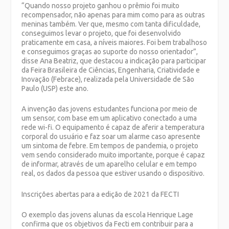
“Quando nosso projeto ganhou o prêmio foi muito
recompensador, não apenas para mim como para as outras
meninas também. Ver que, mesmo com tanta dificuldade,
conseguimos levar o projeto, que foi desenvolvido
praticamente em casa, a níveis maiores. Foi bem trabalhoso
e conseguimos graças ao suporte do nosso orientador”,
disse Ana Beatriz, que destacou a indicação para participar
da Feira Brasileira de Ciências, Engenharia, Criatividade e
Inovação (Febrace), realizada pela Universidade de São
Paulo (USP) este ano.
A invenção das jovens estudantes funciona por meio de
um sensor, com base em um aplicativo conectado a uma
rede wi-fi. O equipamento é capaz de aferir a temperatura
corporal do usuário e faz soar um alarme caso apresente
um sintoma de febre. Em tempos de pandemia, o projeto
vem sendo considerado muito importante, porque é capaz
de informar, através de um aparelho celular e em tempo
real, os dados da pessoa que estiver usando o dispositivo.
Inscrições abertas para a edição de 2021 da FECTI
O exemplo das jovens alunas da escola Henrique Lage
confirma que os objetivos da Fecti em contribuir para a