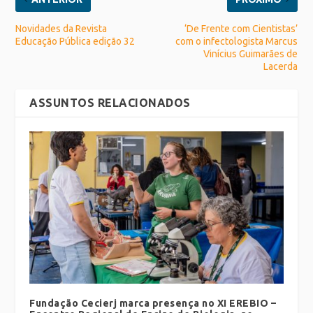
Novidades da Revista
‘De Frente com Cientistas’
Educação Pública edição 32
com o infectologista Marcus
Vinícius Guimarães de
Lacerda
ASSUNTOS RELACIONADOS
Fundação Cecierj marca presença no XI EREBIO –