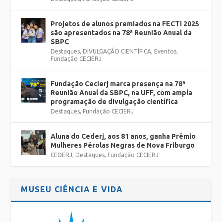
Projetos de alunos premiados na FECTI 2025
são apresentados na 78ª Reunião Anual da
SBPC
Destaques
,
DIVULGAÇÃO CIENTÍFICA
,
Eventos
,
Fundação CECIERJ
Fundação Cecierj marca presença na 78ª
Reunião Anual da SBPC, na UFF, com ampla
programação de divulgação científica
Destaques
,
Fundação CECIERJ
Aluna do Cederj, aos 81 anos, ganha Prêmio
Mulheres Pérolas Negras de Nova Friburgo
CEDERJ
,
Destaques
,
Fundação CECIERJ
MUSEU CIÊNCIA E VIDA