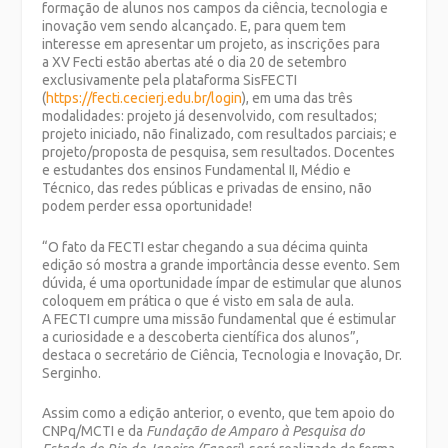
formação de alunos nos campos da ciência, tecnologia e
inovação vem sendo alcançado. E, para quem tem
interesse em apresentar um projeto, as inscrições para
a XV Fecti estão abertas até o dia 20 de setembro
exclusivamente pela plataforma SisFECTI
(
https://fecti.cecierj.edu.br/
login
), em uma das três
modalidades: projeto já desenvolvido, com resultados;
projeto iniciado, não finalizado, com resultados parciais; e
projeto/proposta de pesquisa, sem resultados. Docentes
e estudantes dos ensinos Fundamental II, Médio e
Técnico, das redes públicas e privadas de ensino, não
podem perder essa oportunidade!
“O fato da FECTI estar chegando a sua décima quinta
edição só mostra a grande importância desse evento. Sem
dúvida, é uma oportunidade ímpar de estimular que alunos
coloquem em prática o que é visto em sala de aula.
A FECTI cumpre uma missão fundamental que é estimular
a curiosidade e a descoberta científica dos alunos”,
destaca o secretário de Ciência, Tecnologia e Inovação, Dr.
Serginho.
Assim como a edição anterior, o evento, que tem apoio do
CNPq/MCTI e da
Fundação de Amparo à Pesquisa do